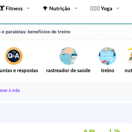
🏋 Fitness
🥦 Nutrição
🧘🏻‍♂️ Yoga
e paralelas: benefícios de treino
untas e respostas
rastreador de saúde
treino
nut
rever à mão
9,8k
1.2k