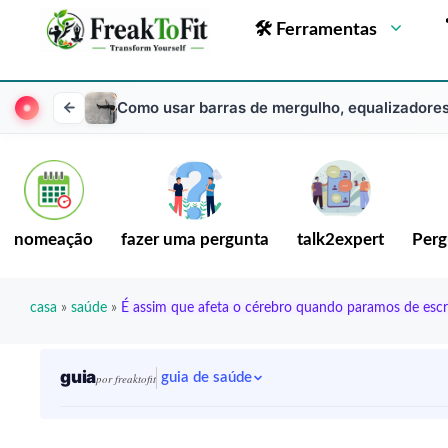
🛠 Ferramentas
Como usar barras de mergulho, equalizadores 
nomeação
fazer uma pergunta
talk2expert
Perg
casa
»
saúde
»
É assim que afeta o cérebro quando paramos de esc
guia
guia de saúde
por freaktofit