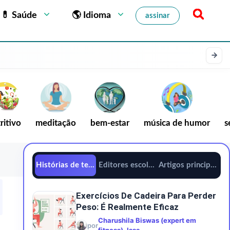
💊 Saúde
🌎 Idioma
assinar
ritivo
meditação
bem-estar
música de humor
s
Histórias de tendências
Editores escolhem
Artigos principais
Exercícios De Cadeira Para Perder
Peso: É Realmente Eficaz
Charushila Biswas (expert em
por