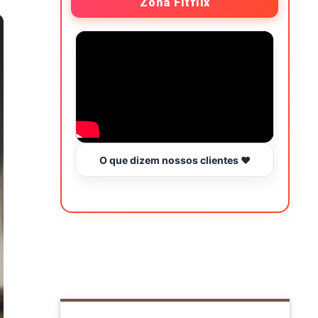
Zona Fitflix
O que dizem nossos clientes ❤️
Hor