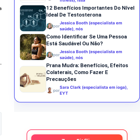
fitness), Issa
12 Benefícios Importantes Do Nível
a
Ideal De Testosterona
Jessica Booth (especialista em
por
saúde), nós
Como Identificar Se Uma Pessoa
Está Saudável Ou Não?
Jessica Booth (especialista em
por
saúde), nós
Prana Mudra: Benefícios, Efeitos
Colaterais, Como Fazer E
Precauções
Sara Clark (especialista em ioga),
por
EYT