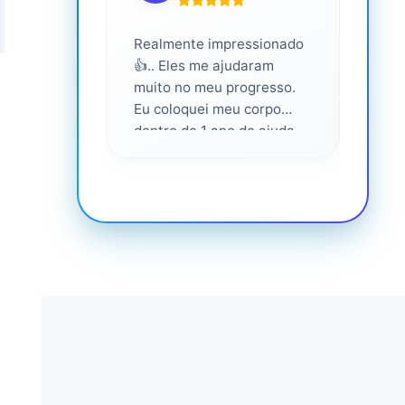
Realmente impressionado
Servi
👍.. Eles me ajudaram
altam
muito no meu progresso.
Eu coloquei meu corpo
dentro de 1 ano de ajuda
deles... Amo fazer parte
deles 💕