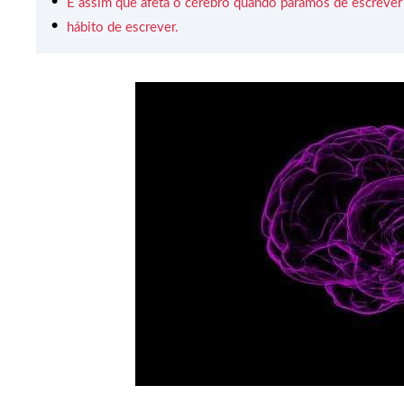
É assim que afeta o cérebro quando paramos de escrever
hábito de escrever.