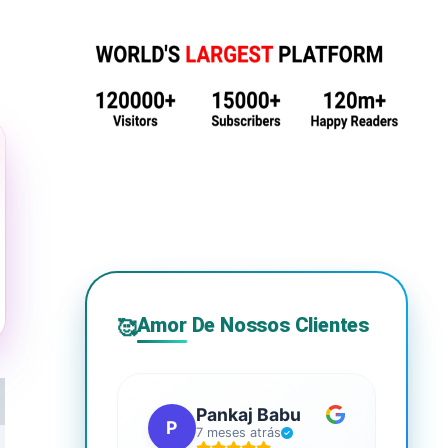
Amor De Nossos Clientes
🥰
Pankaj Babu
P
S
7 meses atrás