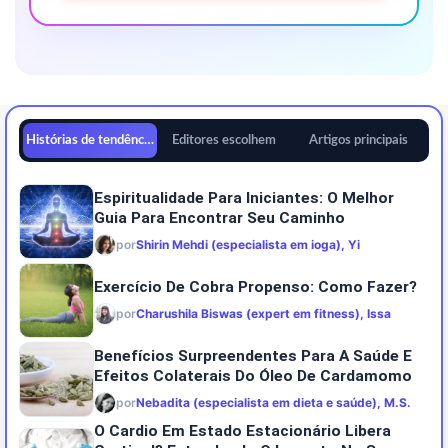
Histórias de tendências
Editores escolhem
Artigos principais
Espiritualidade Para Iniciantes: O Melhor
Guia Para Encontrar Seu Caminho
por
Shirin Mehdi (especialista em ioga), Yi
Exercício De Cobra Propenso: Como Fazer?
por
Charushila Biswas (expert em fitness), Issa
Benefícios Surpreendentes Para A Saúde E
Efeitos Colaterais Do Óleo De Cardamomo
por
Nebadita (especialista em dieta e saúde), M.S.
O Cardio Em Estado Estacionário Libera