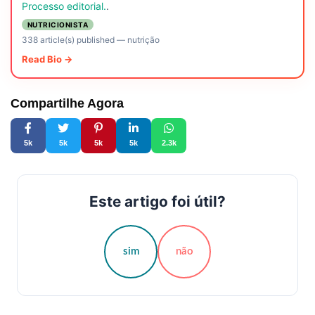
Processo editorial.
.
NUTRICIONISTA
338 article(s) published
—
nutrição
Read Bio →
Compartilhe Agora
5k
5k
5k
5k
2.3k
Este artigo foi útil?
sim
não