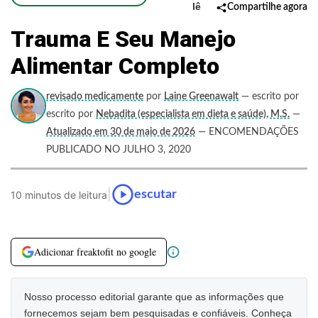
lê
Compartilhe agora
Trauma E Seu Manejo
Alimentar Completo
revisado medicamente
por
Laine Greenawalt
— escrito por
escrito por
Nebadita (especialista em dieta e saúde), M.S.
—
Atualizado em 30 de maio de 2026
— ENCOMENDAÇÕES
PUBLICADO NO JULHO 3, 2020
|
escutar
10 minutos de leitura
Adicionar freaktofit no google
Nosso processo editorial garante que as informações que
fornecemos sejam bem pesquisadas e confiáveis. Conheça