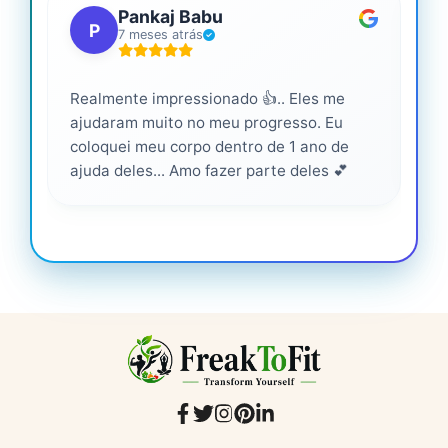
Pankaj Babu
P
7 meses atrás
Realmente impressionado 👍.. Eles me
Ser
ajudaram muito no meu progresso. Eu
pro
coloquei meu corpo dentro de 1 ano de
ajuda deles... Amo fazer parte deles 💕