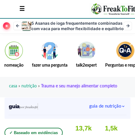
5 Asanas de ioga frequentemente combinadas
com vaca para melhor flexibilidade e equilíbrio
nomeação
fazer uma pergunta
talk2expert
Perguntas e res
casa
»
nutrição
»
Trauma e seu manejo alimentar completo
guia
guia de nutrição
por freaktofit
13,7k
1,5k
✓ Baseado em evidências