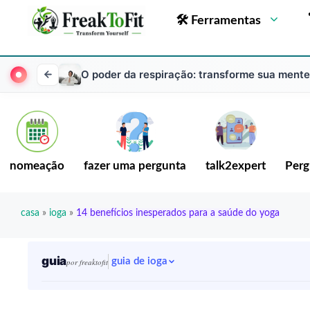
🛠 Ferramentas
O poder da respiração: transforme sua mente
nomeação
fazer uma pergunta
talk2expert
Perg
casa
»
ioga
»
14 benefícios inesperados para a saúde do yoga
guia
guia de ioga
por freaktofit