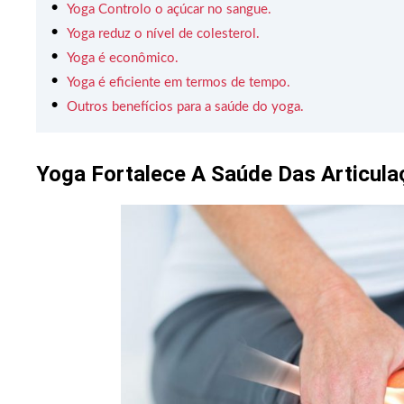
Yoga Controlo o açúcar no sangue.
Yoga reduz o nível de colesterol.
Yoga é econômico.
Yoga é eficiente em termos de tempo.
Outros benefícios para a saúde do yoga.
Yoga Fortalece A Saúde Das Articula