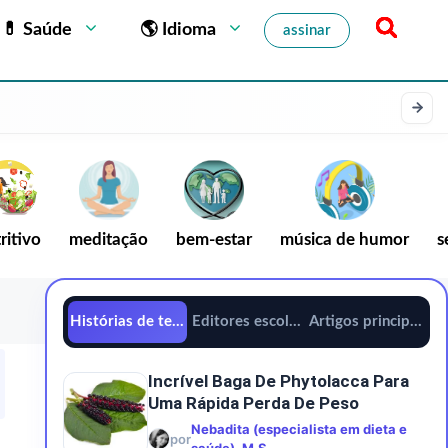
💊 Saúde
🌎 Idioma
assinar
ritivo
meditação
bem-estar
música de humor
s
Histórias de tendências
Editores escolhem
Artigos principais
Incrível Baga De Phytolacca Para
Uma Rápida Perda De Peso
Nebadita (especialista em dieta e
por