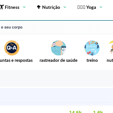
🏋 Fitness
🥦 Nutrição
🧘🏻‍♂️ Yoga
 e seu corpo
untas e respostas
rastreador de saúde
treino
nut
14,5k
1,6k