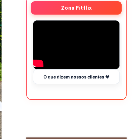
Zona Fitflix
O que dizem nossos clientes ❤️
Hor