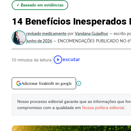
✓ Baseado em evidências
14 Benefícios Inesperados
revisado medicamente
por
Vandana Gujadhur
— escrito po
junho de 2026
— ENCOMENDAÇÕES PUBLICADO NO 6º 
|
escutar
10 minutos de leitura
Adicionar freaktofit no google
Nosso processo editorial garante que as informações que f
compromisso com a qualidade em
Nossa política editorial
.