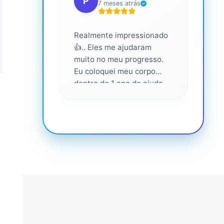
P
S
7 meses atrás
Realmente impressionado
Servi
👍.. Eles me ajudaram
altam
muito no meu progresso.
Eu coloquei meu corpo
dentro de 1 ano de ajuda
deles... Amo fazer parte
deles 💕