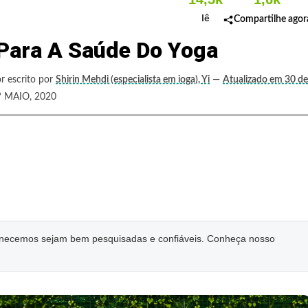
lê
Compartilhe agor
 Para A Saúde Do Yoga
r escrito por
Shirin Mehdi (especialista em ioga), Yi
—
Atualizado em 30 de
MAIO, 2020
ornecemos sejam bem pesquisadas e confiáveis. Conheça nosso