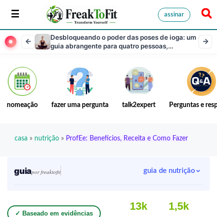
assinar
Desbloqueando o poder das poses de ioga: um
guia abrangente para quatro pessoas,
explorando benefícios, tipos, instruções e
precauções
nomeação
fazer uma pergunta
talk2expert
Perguntas e res
casa
»
nutrição
»
ProfEe: Benefícios, Receita e Como Fazer
guia
guia de nutrição
por freaktofit
13k
1,5k
✓ Baseado em evidências