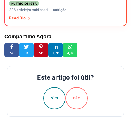
NUTRICIONISTA
338 article(s) published
—
nutrição
Read Bio →
Compartilhe Agora
5k
5k
5k
1,7k
4,9k
Este artigo foi útil?
sim
não