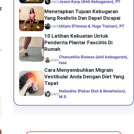
oleh
Jason Karp (Ahli Kebugaran), PT
g
Menetapkan Tujuan Kebugaran
Yang Realistis Dan Dapat Dicapai
oleh
Uttam (Fitness & Yoga Trainer), PT
10 Latihan Kekuatan Untuk
Penderita Plantar Fasciitis Di
Rumah
Charushila Biswas (ahli kebugaran),
oleh
Issa
Cara Menyembuhkan Migrain
Vestibular Anda Dengan Diet Yang
Tepat
Nebadita (Pakar Diet & Kesehatan),
oleh
M.S