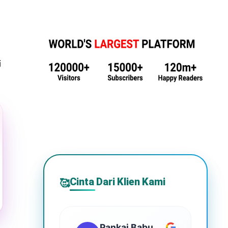
i
Cinta Dari Klien Kami
🥰
Pankaj Babu