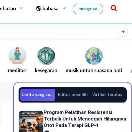
sehatan
🌎 bahasa
menganut
meditasi
kesegaran
musik untuk suasana hati
Cerita yang sedang tren
Editor memilih
Artikel teratas
Program Pelatihan Resistensi
Terbaik Untuk Mencegah Hilangnya
Otot Pada Terapi GLP-1