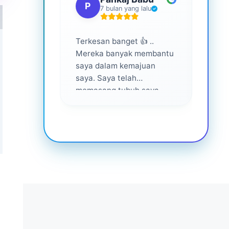
P
S
7 bulan yang lalu
Terkesan banget 👍 ..
Layan
Mereka banyak membantu
yang 
saya dalam kemajuan
saya. Saya telah
memasang tubuh saya
dalam waktu 1 tahun
setelah bantuan mereka ...
Senang menjadi bagian
dari mereka 💕