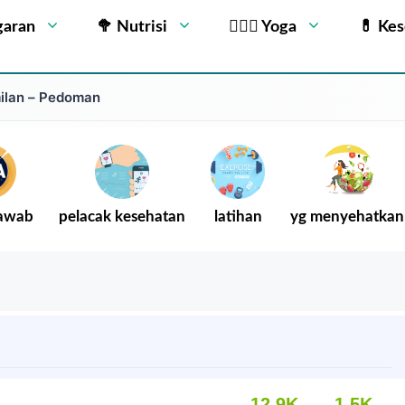
garan
🥦 Nutrisi
🧘🏻‍♂️ Yoga
💊 Ke
milan – Pedoman
Jawab
pelacak kesehatan
latihan
yg menyehatkan
12.9K
1.5K