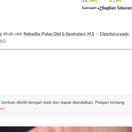
bacaan
Bagikan Sekaran
ditulis oleh
Nebadita (Pakar Diet & Kesehatan), M.S
—
Diperbarui pada
022
erikan diteliti dengan baik dan dapat diandalkan. Pelajari tentang
ami
.