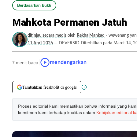
Berdasarkan bukti
Mahkota Permanen Jatuh
ditinjau secara medis
oleh
Rekha Mankad
- wewenang yang 
11 April 2026
— DEVERSID Diterbitkan pada Maret 14, 2
|
mendengarkan
7 menit baca
Tambahkan freaktofit di google
Proses editorial kami memastikan bahwa informasi yang kami b
komitmen kami terhadap kualitas dalam
Kebijakan editorial k