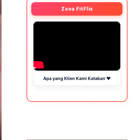
Zona FitFlix
Apa yang Klien Kami Katakan ❤️
Wakt