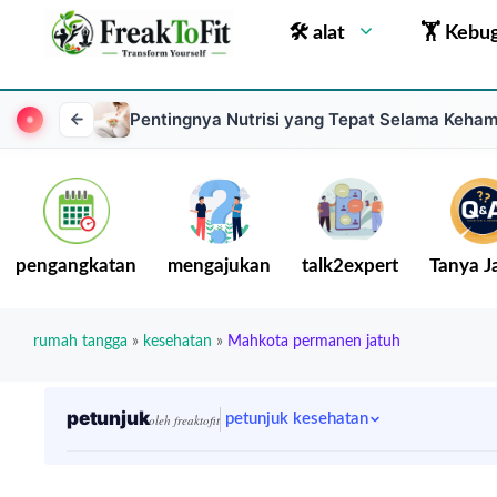
🛠 alat
🏋 Kebu
Pentingnya Nutrisi yang Tepat Selama Keha
pengangkatan
mengajukan
talk2expert
Tanya 
rumah tangga
»
kesehatan
»
Mahkota permanen jatuh
petunjuk
petunjuk kesehatan
oleh freaktofit