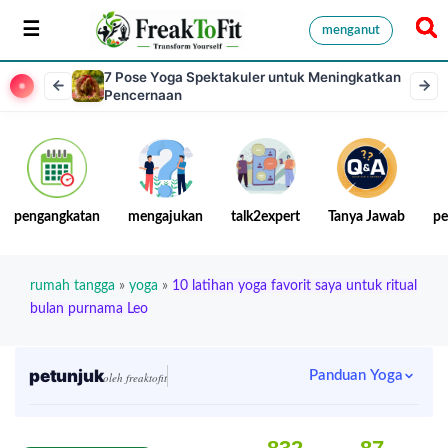
menganut
7 Pose Yoga Spektakuler untuk Meningkatkan
Pencernaan
pengangkatan
mengajukan
talk2expert
Tanya Jawab
pe
rumah tangga
»
yoga
»
10 latihan yoga favorit saya untuk ritual
bulan purnama Leo
petunjuk
Panduan Yoga
oleh freaktofit