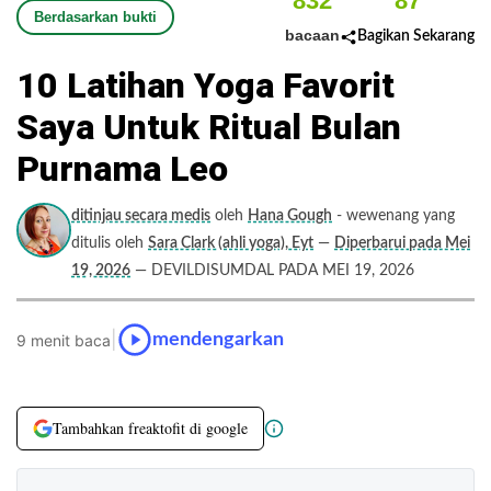
832
87
Berdasarkan bukti
bacaan
Bagikan Sekarang
10 Latihan Yoga Favorit
Saya Untuk Ritual Bulan
Purnama Leo
ditinjau secara medis
oleh
Hana Gough
- wewenang yang
ditulis oleh
Sara Clark (ahli yoga), Eyt
—
Diperbarui pada Mei
19, 2026
— DEVILDISUMDAL PADA MEI 19, 2026
|
mendengarkan
9 menit baca
Tambahkan freaktofit di google