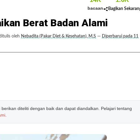
bacaan
Bagikan Sekaran
ikan Berat Badan Alami
tulis oleh
Nebadita (Pakar Diet & Kesehatan), M.S
—
Diperbarui pada 11
erikan diteliti dengan baik dan dapat diandalkan. Pelajari tentang
ami
.