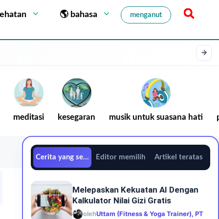
sehatan
🌎 bahasa
menganut
meditasi
kesegaran
musik untuk suasana hati
Cerita yang sedang tren
Editor memilih
Artikel teratas
Melepaskan Kekuatan AI Dengan
Kalkulator Nilai Gizi Gratis
oleh
Uttam (Fitness & Yoga Trainer), PT