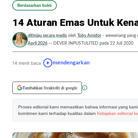
Berdasarkan bukti
14 Aturan Emas Untuk Kena
ditinjau secara medis
oleh
Toby Amidor
- wewenang yang di
April 2026
— DEVER INPUSTULITED pada 22 Juli 2020
|
mendengarkan
14 menit baca
Tambahkan freaktofit di google
Proses editorial kami memastikan bahwa informasi yang kami b
komitmen kami terhadap kualitas dalam
Kebijakan editorial k