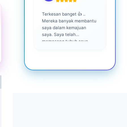
Terkesan banget 👍 ..
Layan
Mereka banyak membantu
yang 
saya dalam kemajuan
saya. Saya telah
memasang tubuh saya
dalam waktu 1 tahun
setelah bantuan mereka ...
Senang menjadi bagian
dari mereka 💕