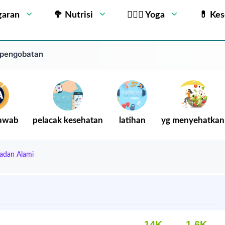
garan
🥦 Nutrisi
🧘🏻‍♂️ Yoga
💊 Ke
 pengobatan
Jawab
pelacak kesehatan
latihan
yg menyehatkan
adan Alami
14K
1.6K