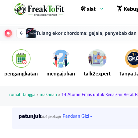
🛠 alat
🏋 Kebu
Tulang ekor chordoma: gejala, penyebab dan
pengangkatan
mengajukan
talk2expert
Tanya 
rumah tangga
»
makanan
»
14 Aturan Emas untuk Kenaikan Berat B
petunjuk
Panduan Gizi
oleh freaktofit