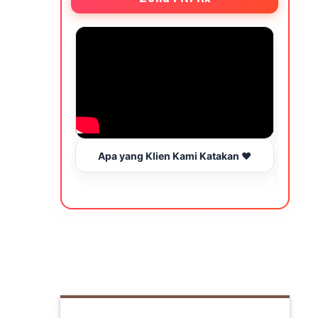
Apa yang Klien Kami Katakan ❤️
Wakt