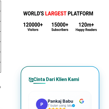
Cinta Dari Klien Kami
🥰
n
Pankaj Babu
P
S
7 bulan yang lalu