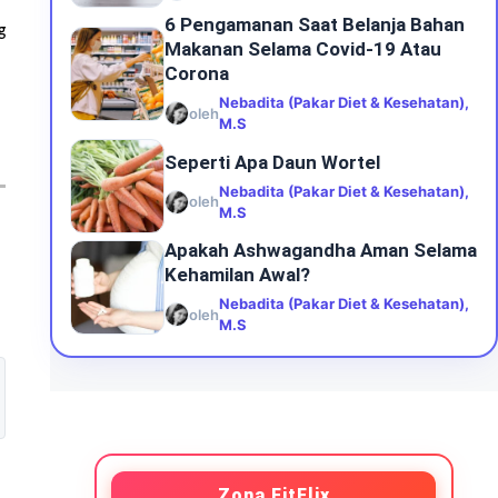
6 Pengamanan Saat Belanja Bahan
g
Makanan Selama Covid-19 Atau
Corona
Nebadita (Pakar Diet & Kesehatan),
oleh
M.S
Seperti Apa Daun Wortel
Nebadita (Pakar Diet & Kesehatan),
oleh
M.S
Apakah Ashwagandha Aman Selama
Kehamilan Awal?
Nebadita (Pakar Diet & Kesehatan),
oleh
M.S
Zona FitFlix