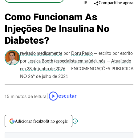
lê
Compartilhe agora
Como Funcionam As
Injeções De Insulina No
Diabetes?
revisado medicamente
por
Doru Paulo
— escrito por escrito
por
Jessica Booth (especialista em saúde), nós
—
Atualizado
em 28 de junho de 2026
— ENCOMENDAÇÕES PUBLICIDA
NO 26º de julho de 2021
|
escutar
15 minutos de leitura
Adicionar freaktofit no google