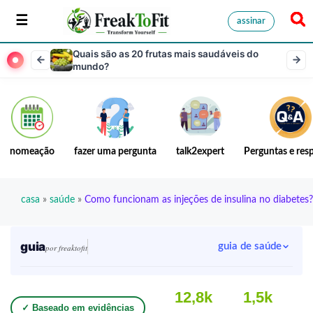
assinar
Quais são as 20 frutas mais saudáveis do
mundo?
nomeação
fazer uma pergunta
talk2expert
Perguntas e res
casa
»
saúde
»
Como funcionam as injeções de insulina no diabetes?
guia
guia de saúde
por freaktofit
12,8k
1,5k
✓ Baseado em evidências