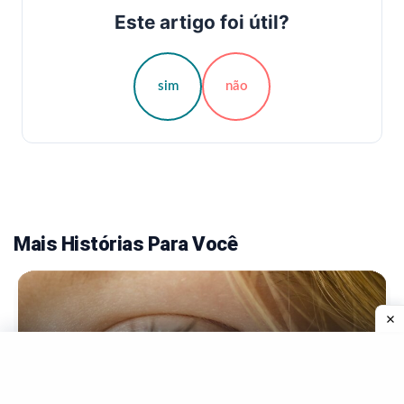
Este artigo foi útil?
sim
não
Mais Histórias Para Você
TENDÊNCIA
90% Da Visão Das Pessoas Foi Perdido Até Certo