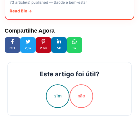
73 article(s) published
—
Saúde e bem-estar
Read Bio →
Compartilhe Agora
891
2,5k
2.6K
5k
5k
Este artigo foi útil?
sim
não