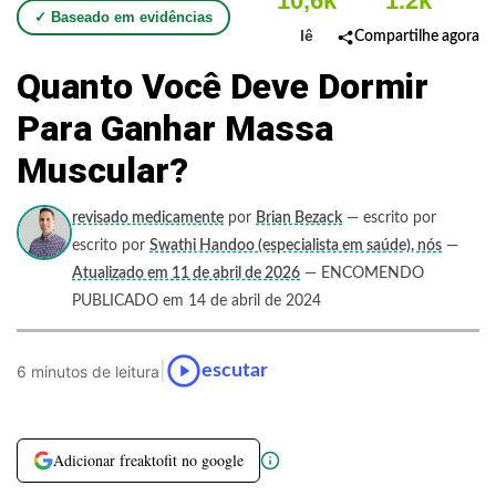
10,6k
1.2k
✓ Baseado em evidências
lê
Compartilhe agora
Quanto Você Deve Dormir
Para Ganhar Massa
Muscular?
revisado medicamente
por
Brian Bezack
— escrito por
escrito por
Swathi Handoo (especialista em saúde), nós
—
Atualizado em 11 de abril de 2026
— ENCOMENDO
PUBLICADO em 14 de abril de 2024
|
escutar
6 minutos de leitura
Adicionar freaktofit no google