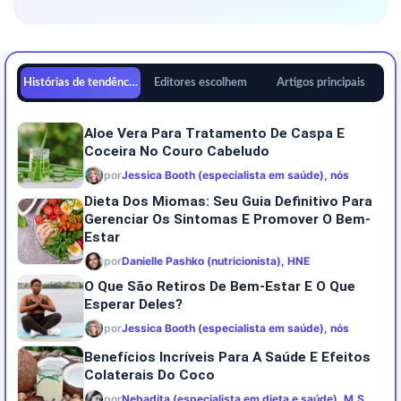
Histórias de tendências
Editores escolhem
Artigos principais
Aloe Vera Para Tratamento De Caspa E
Coceira No Couro Cabeludo
por
Jessica Booth (especialista em saúde), nós
Dieta Dos Miomas: Seu Guia Definitivo Para
Gerenciar Os Sintomas E Promover O Bem-
Estar
por
Danielle Pashko (nutricionista), HNE
O Que São Retiros De Bem-Estar E O Que
Esperar Deles?
por
Jessica Booth (especialista em saúde), nós
Benefícios Incríveis Para A Saúde E Efeitos
Colaterais Do Coco
por
Nebadita (especialista em dieta e saúde), M.S.