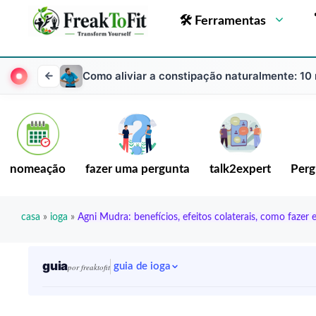
🛠 Ferramentas
Como aliviar a constipação naturalmente: 10
nomeação
fazer uma pergunta
talk2expert
Perg
casa
»
ioga
»
Agni Mudra: benefícios, efeitos colaterais, como fazer
guia
guia de ioga
por freaktofit