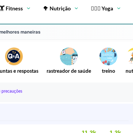
🏋 Fitness
🥦 Nutrição
🧘🏻‍♂️ Yoga
 melhores maneiras
untas e respostas
rastreador de saúde
treino
nut
 e precauções
11,3k
1.3k