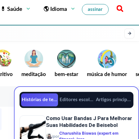
💊 Saúde
🌎 Idioma
assinar
ritivo
meditação
bem-estar
música de humor
s
Histórias de tendências
Editores escolhem
Artigos principais
Como Usar Bandas J Para Melhorar
Suas Habilidades De Beisebol
Charushila Biswas (expert em
por