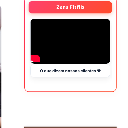
Zona Fitflix
O que dizem nossos clientes ❤️
Hor