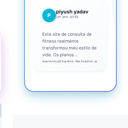
piyush yadav
P
um ano atrás
Este site de consulta de
fitness realmente
transformou meu estilo de
vida. Os planos
personalizados de treino e
nutrição foram fáceis de
seguir e eficazes. Eu me
senti apoiado em cada
etapa do caminho,
altamente recomendado
para qualquer pessoa que
seria mais saudável. ❤️