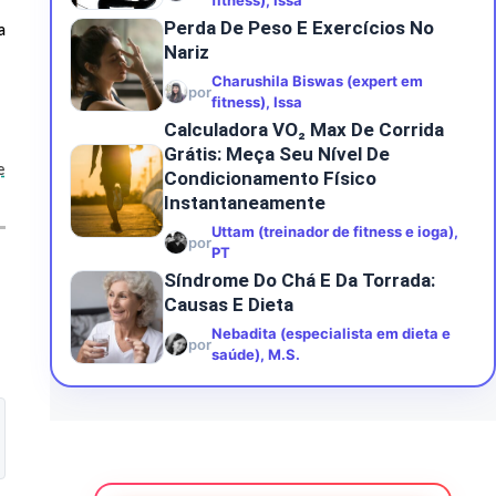
fitness), Issa
Perda De Peso E Exercícios No
a
Nariz
Charushila Biswas (expert em
por
fitness), Issa
Calculadora VO₂ Max De Corrida
Grátis: Meça Seu Nível De
e
Condicionamento Físico
Instantaneamente
Uttam (treinador de fitness e ioga),
por
PT
Síndrome Do Chá E Da Torrada:
Causas E Dieta
Nebadita (especialista em dieta e
por
saúde), M.S.