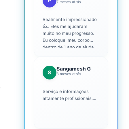
P
7 meses atrás
Realmente impressionado
👍.. Eles me ajudaram
muito no meu progresso.
Eu coloquei meu corpo
dentro de 1 ano de ajuda
deles... Amo fazer parte
deles 💕
Sangamesh G
S
3 meses atrás
e
Serviço e informações
altamente profissionais....