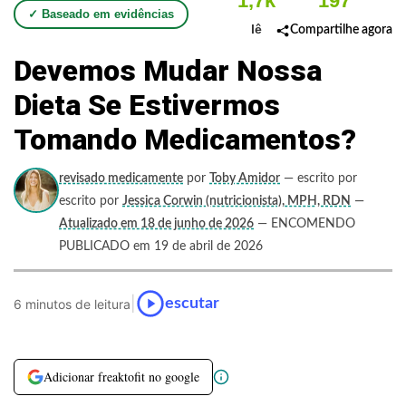
1,7k
197
✓ Baseado em evidências
lê
Compartilhe agora
Devemos Mudar Nossa
Dieta Se Estivermos
Tomando Medicamentos?
revisado medicamente
por
Toby Amidor
— escrito por
escrito por
Jessica Corwin (nutricionista), MPH, RDN
—
Atualizado em 18 de junho de 2026
— ENCOMENDO
PUBLICADO em 19 de abril de 2026
|
escutar
6 minutos de leitura
Adicionar freaktofit no google