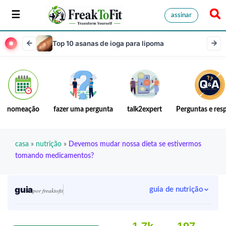
assinar
Top 10 asanas de ioga para lipoma
nomeação
fazer uma pergunta
talk2expert
Perguntas e res
casa
»
nutrição
»
Devemos mudar nossa dieta se estivermos
tomando medicamentos?
guia
guia de nutrição
por freaktofit