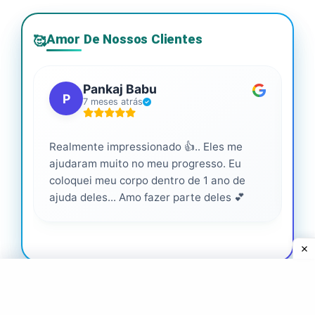
Amor De Nossos Clientes
🥰
Pankaj Babu
P
7 meses atrás
Realmente impressionado 👍.. Eles me
Ser
ajudaram muito no meu progresso. Eu
pro
coloquei meu corpo dentro de 1 ano de
ajuda deles... Amo fazer parte deles 💕