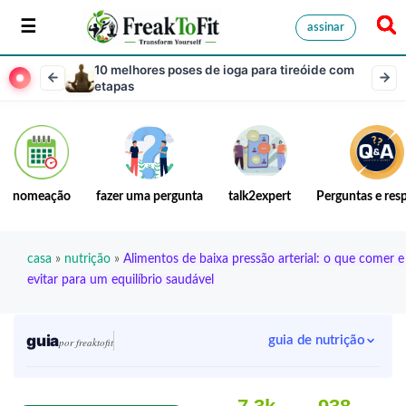
assinar
10 melhores poses de ioga para tireóide com
etapas
nomeação
fazer uma pergunta
talk2expert
Perguntas e res
casa
»
nutrição
»
Alimentos de baixa pressão arterial: o que comer e
evitar para um equilíbrio saudável
guia
guia de nutrição
por freaktofit