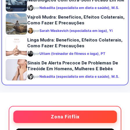
por
Nebadita (especialista em dieta e saúde), M.S.
Vajroli Mudra: Benefícios, Efeitos Colaterais,
Como Fazer E Precauções
por
Sarah Waskevich (especialista em ioga), Yi
Linga Mudra: Benefícios, Efeitos Colaterais,
Como Fazer E Precauções
por
Uttam (treinador de fitness e ioga), PT
Sinais De Alerta Precoce De Problemas De
Tireóide Em Homens, Mulheres E Bebês
por
Nebadita (especialista em dieta e saúde), M.S.
Zona Fitflix