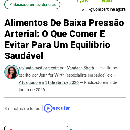
7,3k
938
✓ Baseado em evidências
lê
Compartilhe agora
Alimentos De Baixa Pressão
Arterial: O Que Comer E
Evitar Para Um Equilíbrio
Saudável
revisado medicamente
por
Vandana Sheth
— escrito por
escrito por
Jennifer Wirth (especialista em saúde), ele
—
Atualizado em 11 de abril de 2026
— Publicado em 8 de
junho de 2025
|
escutar
6 minutos de leitura