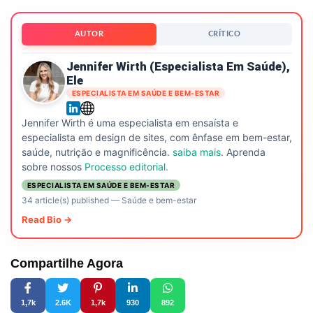
AUTOR
CRÍTICO
Jennifer Wirth (especialista Em Saúde),
Ele
ESPECIALISTA EM SAÚDE E BEM-ESTAR
Jennifer Wirth é uma especialista em ensaísta e
especialista em design de sites, com ênfase em bem-estar,
saúde, nutrição e magnificência.
saiba mais
. Aprenda
sobre nossos
Processo editorial.
ESPECIALISTA EM SAÚDE E BEM-ESTAR
34 article(s) published
—
Saúde e bem-estar
Read Bio →
Compartilhe Agora
1,7k
2.6K
1,7k
930
892