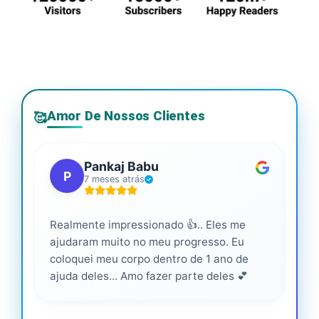
Amor De Nossos Clientes
🥰
Pankaj Babu
P
7 meses atrás
Realmente impressionado 👍.. Eles me
Ser
ajudaram muito no meu progresso. Eu
pro
coloquei meu corpo dentro de 1 ano de
ajuda deles... Amo fazer parte deles 💕