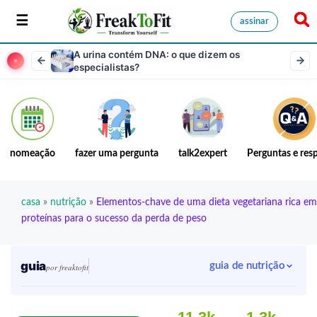
assinar
A urina contém DNA: o que dizem os
especialistas?
nomeação
fazer uma pergunta
talk2expert
Perguntas e res
casa
»
nutrição
»
Elementos-chave de uma dieta vegetariana rica em
proteínas para o sucesso da perda de peso
guia
guia de nutrição
por freaktofit