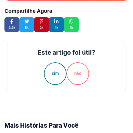
Compartilhe Agora
3,9k
5k
2k
4k
4k
Este artigo foi útil?
sim
não
Mais Histórias Para Você