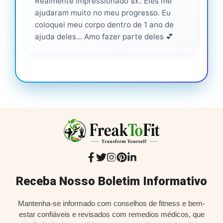
Realmente impressionado 👍.. Eles me
Ser
ajudaram muito no meu progresso. Eu
pro
coloquei meu corpo dentro de 1 ano de
ajuda deles... Amo fazer parte deles 💕
Receba Nosso Boletim Informativo
Mantenha-se informado com conselhos de fitness e bem-
estar confiáveis e revisados com remedios médicos, que