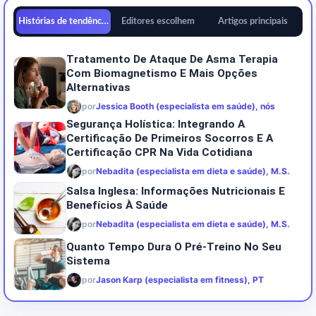
Histórias de tendências
Editores escolhem
Artigos principais
Tratamento De Ataque De Asma Terapia
Com Biomagnetismo E Mais Opções
Alternativas
por
Jessica Booth (especialista em saúde), nós
Segurança Holística: Integrando A
Certificação De Primeiros Socorros E A
Certificação CPR Na Vida Cotidiana
por
Nebadita (especialista em dieta e saúde), M.S.
Salsa Inglesa: Informações Nutricionais E
Benefícios À Saúde
por
Nebadita (especialista em dieta e saúde), M.S.
Quanto Tempo Dura O Pré-Treino No Seu
Sistema
por
Jason Karp (especialista em fitness), PT