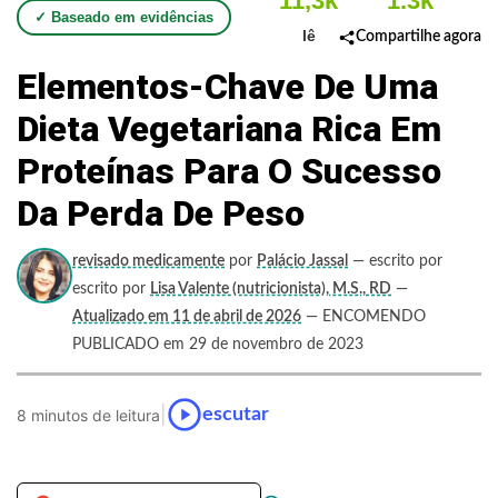
11,3k
1.3k
✓ Baseado em evidências
lê
Compartilhe agora
Elementos-Chave De Uma
Dieta Vegetariana Rica Em
Proteínas Para O Sucesso
Da Perda De Peso
revisado medicamente
por
Palácio Jassal
— escrito por
escrito por
Lisa Valente (nutricionista), M.S., RD
—
Atualizado em 11 de abril de 2026
— ENCOMENDO
PUBLICADO em 29 de novembro de 2023
|
escutar
8 minutos de leitura