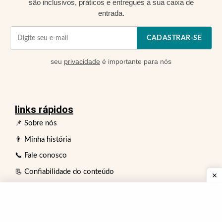
são inclusivos, práticos e entregues à sua caixa de
entrada.
CADASTRAR-SE
seu
privacidade
é importante para nós
links rápidos
📌 Sobre nós
👨 Minha história
📞 Fale conosco
📃 Confiabilidade do conteúdo
❗Aviso de saúde e fitness
👥 Conselho de Revisão de Especialistas
⏩ Política de publicidade