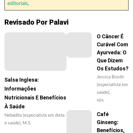
editoriais
.
Revisado Por Palavi
O Câncer É
Curável Com
Ayurveda: O
Que Dizem
Os Estudos?
Jessica Booth
Salsa Inglesa:
(especialista em
Informações
saúde),
Nutricionais E Benefícios
nós
À Saúde
Café
Nebadita (especialista em dieta
Ginseng:
e saúde), M.S.
Benefícios,