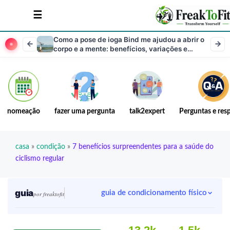
Como a pose de ioga Bind me ajudou a abrir o
corpo e a mente: benefícios, variações e
passos
nomeação
fazer uma pergunta
talk2expert
Perguntas e res
casa
»
condição
»
7 benefícios surpreendentes para a saúde do
ciclismo regular
guia
guia de condicionamento físico
por freaktofit