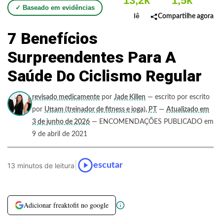
13,2k
1,5k
✓ Baseado em evidências
lê
Compartilhe agora
7 Benefícios
Surpreendentes Para A
Saúde Do Ciclismo Regular
revisado medicamente
por
Jade Killen
— escrito por escrito
por
Uttam (treinador de fitness e ioga), PT
—
Atualizado em
3 de junho de 2026
— ENCOMENDAÇÕES PUBLICADO em
9 de abril de 2021
|
escutar
13 minutos de leitura
Adicionar freaktofit no google