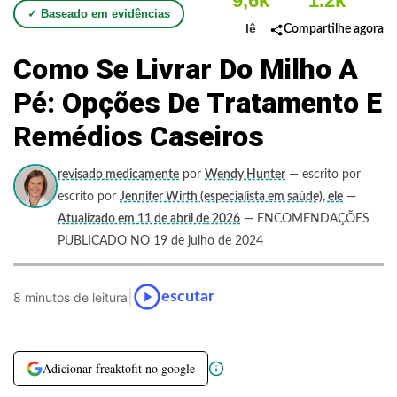
9,6k
1.2k
✓ Baseado em evidências
lê
Compartilhe agora
Como Se Livrar Do Milho A
Pé: Opções De Tratamento E
Remédios Caseiros
revisado medicamente
por
Wendy Hunter
— escrito por
escrito por
Jennifer Wirth (especialista em saúde), ele
—
Atualizado em 11 de abril de 2026
— ENCOMENDAÇÕES
PUBLICADO NO 19 de julho de 2024
|
escutar
8 minutos de leitura
Adicionar freaktofit no google