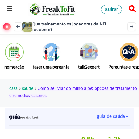
assinar
Que treinamento os jogadores da NFL
recebem?
nomeação
fazer uma pergunta
talk2expert
Perguntas e res
casa
»
saúde
»
Como se livrar do milho a pé: opções de tratamento
e remédios caseiros
guia
guia de saúde
por freaktofit