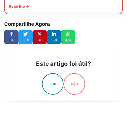
Read Bio →
Compartilhe Agora
5k
3,1k
3k
1,5k
3,8k
Este artigo foi útil?
sim
não