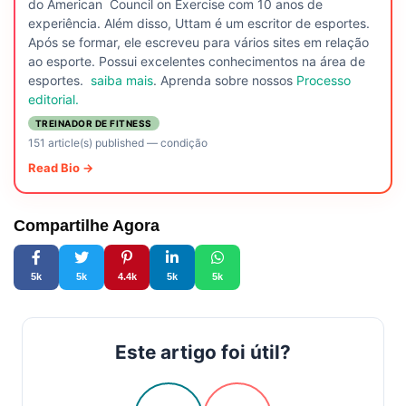
do American Council on Exercise com 10 anos de
experiência. Além disso, Uttam é um escritor de esportes.
Após se formar, ele escreveu para vários sites em relação
ao esporte. Possui excelentes conhecimentos na área de
esportes.
saiba mais
. Aprenda sobre nossos
Processo
editorial.
TREINADOR DE FITNESS
151 article(s) published
—
condição
Read Bio →
Compartilhe Agora
5k
5k
4.4k
5k
5k
Este artigo foi útil?