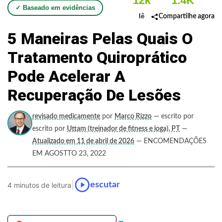
12k
1.4K
✓ Baseado em evidências
lê
Compartilhe agora
5 Maneiras Pelas Quais O
Tratamento Quiroprático
Pode Acelerar A
Recuperação De Lesões
revisado medicamente
por
Marco Rizzo
— escrito por
escrito por
Uttam (treinador de fitness e ioga), PT
—
Atualizado em 11 de abril de 2026
— ENCOMENDAÇÕES
EM AGOSTTO 23, 2022
|
escutar
4 minutos de leitura