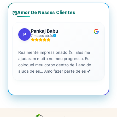
Amor De Nossos Clientes
🥰
Pankaj Babu
P
7 meses atrás
Realmente impressionado 👍.. Eles me
Ser
ajudaram muito no meu progresso. Eu
pro
coloquei meu corpo dentro de 1 ano de
ajuda deles... Amo fazer parte deles 💕