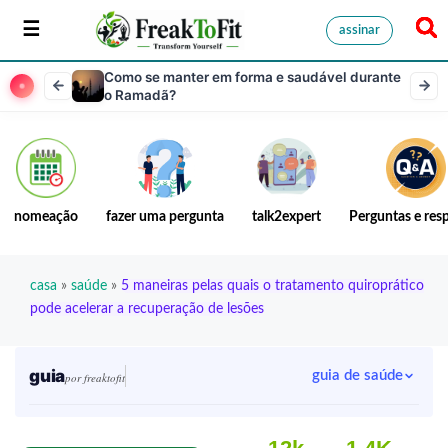
assinar
Como se manter em forma e saudável durante
o Ramadã?
nomeação
fazer uma pergunta
talk2expert
Perguntas e res
casa
»
saúde
»
5 maneiras pelas quais o tratamento quiroprático
pode acelerar a recuperação de lesões
guia
guia de saúde
por freaktofit