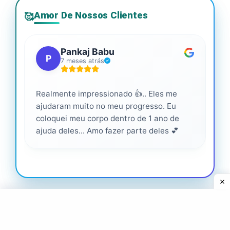
Amor De Nossos Clientes
🥰
Pankaj Babu
P
7 meses atrás
Realmente impressionado 👍.. Eles me
Ser
ajudaram muito no meu progresso. Eu
pro
coloquei meu corpo dentro de 1 ano de
ajuda deles... Amo fazer parte deles 💕