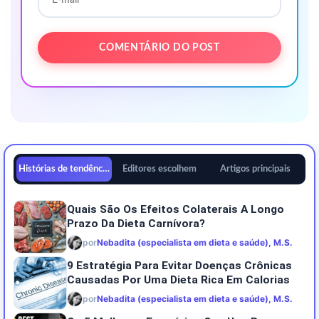
Histórias de tendências
Editores escolhem
Artigos principais
Quais São Os Efeitos Colaterais A Longo
Prazo Da Dieta Carnívora?
por
Nebadita (especialista em dieta e saúde), M.S.
9 Estratégia Para Evitar Doenças Crônicas
Causadas Por Uma Dieta Rica Em Calorias
por
Nebadita (especialista em dieta e saúde), M.S.