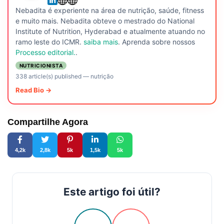
Nebadita é experiente na área de nutrição, saúde, fitness
e muito mais. Nebadita obteve o mestrado do National
Institute of Nutrition, Hyderabad e atualmente atuando no
ramo leste do ICMR.
saiba mais
. Aprenda sobre nossos
Processo editorial.
.
NUTRICIONISTA
338 article(s) published
—
nutrição
Read Bio →
Compartilhe Agora
4,2k
2,8k
5k
1,5k
5k
Este artigo foi útil?