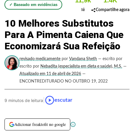
11,9k
1.4K
✓ Baseado em evidências
lê
Compartilhe agora
10 Melhores Substitutos
Para A Pimenta Caiena Que
Economizará Sua Refeição
revisado medicamente
por
Vandana Sheth
— escrito por
escrito por
Nebadita (especialista em dieta e saúde), M.S.
—
Atualizado em 11 de abril de 2026
—
ENCONTREDITURADO NO OUTBRO 19, 2022
|
escutar
9 minutos de leitura
Adicionar freaktofit no google