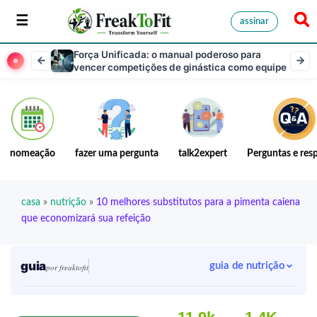
assinar
Força Unificada: o manual poderoso para
vencer competições de ginástica como equipe
nomeação
fazer uma pergunta
talk2expert
Perguntas e res
casa
»
nutrição
»
10 melhores substitutos para a pimenta caiena
que economizará sua refeição
guia
guia de nutrição
por freaktofit