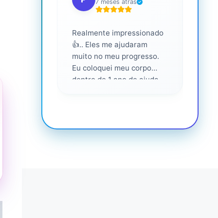
7 meses atrás
Realmente impressionado
Servi
👍.. Eles me ajudaram
altam
muito no meu progresso.
Eu coloquei meu corpo
dentro de 1 ano de ajuda
deles... Amo fazer parte
deles 💕