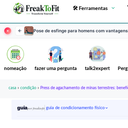
🛠 Ferramentas
Pose de esfinge para homens com vantagens
nomeação
fazer uma pergunta
talk2expert
Perg
casa
»
condição
»
Press de agachamento de minas terrestres: benefí
guia
guia de condicionamento físico
por freaktofit