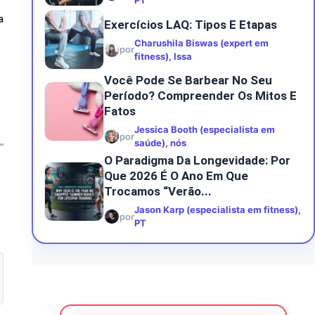
PT
a
Exercícios LAQ: Tipos E Etapas
Charushila Biswas (expert em
por
fitness), Issa
Você Pode Se Barbear No Seu
Período? Compreender Os Mitos E
Fatos
Jessica Booth (especialista em
por
saúde), nós
O Paradigma Da Longevidade: Por
Que 2026 É O Ano Em Que
Trocamos “Verão...
Jason Karp (especialista em fitness),
por
PT