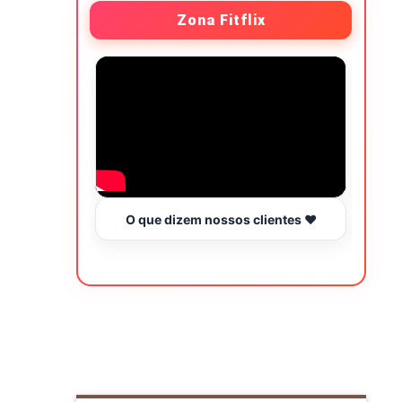
Zona Fitflix
O que dizem nossos clientes ❤️
Hor