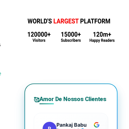
s
e
Amor De Nossos Clientes
🥰
Pankaj Babu
P
S