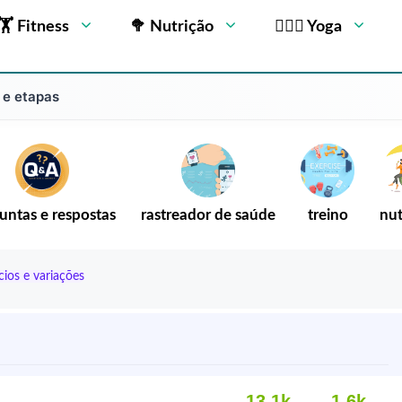
🏋 Fitness
🥦 Nutrição
🧘🏻‍♂️ Yoga
 e etapas
untas e respostas
rastreador de saúde
treino
nut
cios e variações
13,1k
1,6k