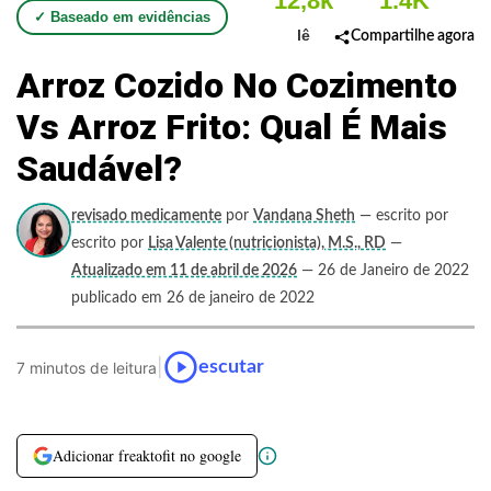
12,8k
1.4K
✓ Baseado em evidências
lê
Compartilhe agora
Arroz Cozido No Cozimento
Vs Arroz Frito: Qual É Mais
Saudável?
revisado medicamente
por
Vandana Sheth
— escrito por
escrito por
Lisa Valente (nutricionista), M.S., RD
—
Atualizado em 11 de abril de 2026
— 26 de Janeiro de 2022
publicado em 26 de janeiro de 2022
|
escutar
7 minutos de leitura
Adicionar freaktofit no google