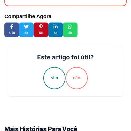
Compartilhe Agora
3,4k
5k
5k
5k
5k
Este artigo foi útil?
sim
não
Mais Histórias Para Você