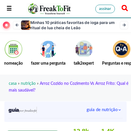
assinar
Minhas 10 práticas favoritas de ioga para um
ritual de lua cheia de Leão
nomeação
fazer uma pergunta
talk2expert
Perguntas e res
casa
»
nutrição
»
Arroz Cozido no Cozimento Vs Arroz Frito: Qual é
mais saudável?
guia
guia de nutrição
por freaktofit