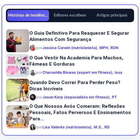
Histórias de tendências
Editores escolhem
Artigos principais
O Guia Definitivo Para Reaquecer E Segurar
Alimentos Com Segurança
por
Jessica Corwin (nutricionista), MPH, RDN
O Que Vestir Na Academia Para Machos,
Fêmeas E Gorduras
por
Charushila Biswas (expert em fitness), Issa
Quando Devo Correr Para Perder Peso?
Dicas Incríveis
por
Jason Karp (especialista em fitness), PT
O Que Nossos Avós Comeram: Reflexões
Pessoais, Fatos Perversos E Ensinamentos
Para...
por
Lisa Valente (nutricionista), M.S., RD