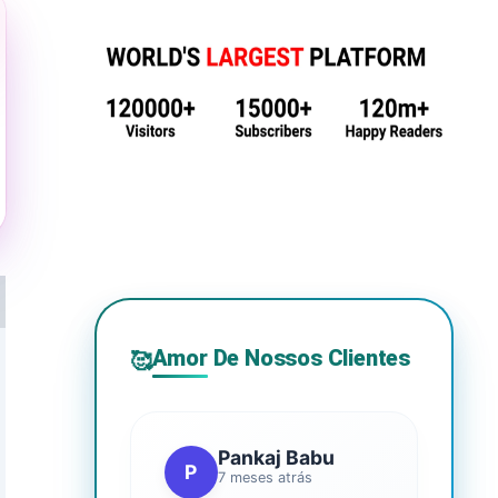
Amor De Nossos Clientes
🥰
Pankaj Babu
P
7 meses atrás