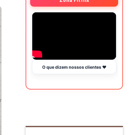
Zona Fitflix
O que dizem nossos clientes ❤️
Hor