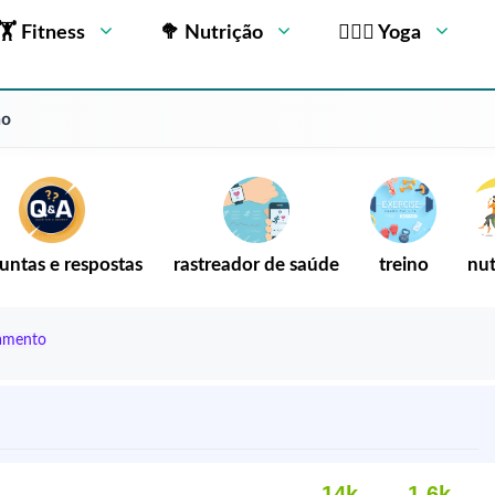
🏋 Fitness
🥦 Nutrição
🧘🏻‍♂️ Yoga
no
untas e respostas
rastreador de saúde
treino
nut
tamento
14k
1,6k