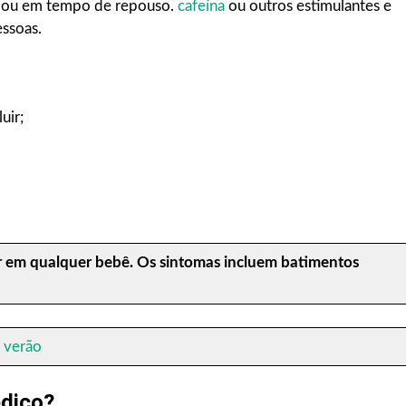
o ou em tempo de repouso.
cafeína
ou outros estimulantes e
ssoas.
uir;
 em qualquer bebê. Os sintomas incluem batimentos
 verão
dico?