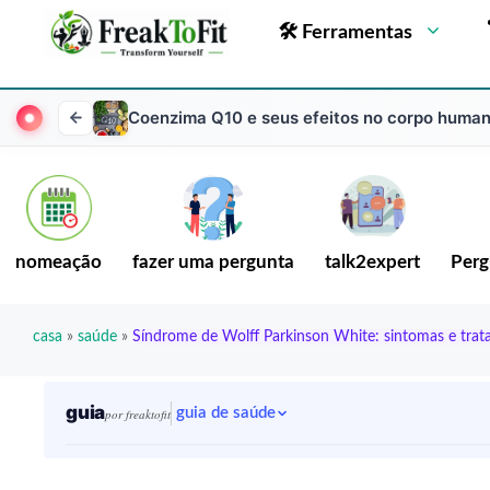
🛠 Ferramentas
Coenzima Q10 e seus efeitos no corpo huma
nomeação
fazer uma pergunta
talk2expert
Perg
casa
»
saúde
»
Síndrome de Wolff Parkinson White: sintomas e tra
guia
guia de saúde
por freaktofit