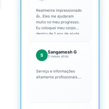
Realmente impressionado
👍.. Eles me ajudaram
muito no meu progresso.
Eu coloquei meu corpo
dentro de 1 ano de ajuda
deles... Amo fazer parte
deles 💕
Sangamesh G
S
3 meses atrás
Serviço e informações
altamente profissionais....