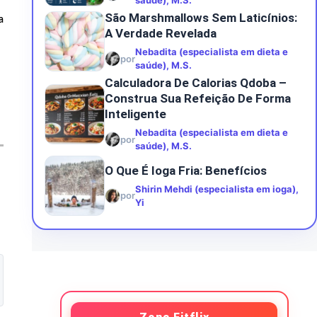
saúde), M.S.
São Marshmallows Sem Laticínios:
a
A Verdade Revelada
Nebadita (especialista em dieta e
por
saúde), M.S.
Calculadora De Calorias Qdoba –
Construa Sua Refeição De Forma
Inteligente
Nebadita (especialista em dieta e
por
saúde), M.S.
O Que É Ioga Fria: Benefícios
Shirin Mehdi (especialista em ioga),
por
Yi