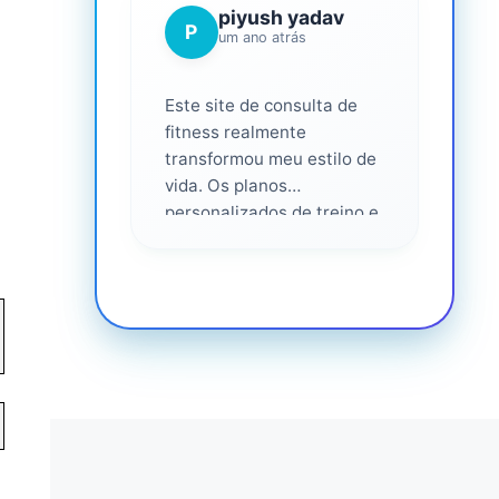
piyush yadav
P
um ano atrás
Este site de consulta de
fitness realmente
transformou meu estilo de
vida. Os planos
personalizados de treino e
nutrição foram fáceis de
seguir e eficazes. Eu me
senti apoiado em cada
etapa do caminho,
altamente recomendado
para qualquer pessoa que
seria mais saudável. ❤️