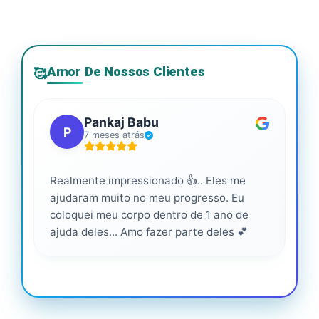
Amor De Nossos Clientes
🥰
Pankaj Babu
P
7 meses atrás
Realmente impressionado 👍.. Eles me
Ser
ajudaram muito no meu progresso. Eu
pro
coloquei meu corpo dentro de 1 ano de
ajuda deles... Amo fazer parte deles 💕