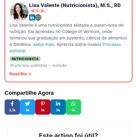
Lisa Valente (nutricionista), M.S., RD
M. S., R.
Lisa Valente é uma nutricionista alistada e supervisora de
nutrição. Ela aprendeu no College of Vermont, onde
terminou sua graduação em sustento, ciência de alimentos
e dietética.
saiba mais
. Aprenda sobre nossos
Processo
editorial.
NUTRICIONISTA
26 article(s) published
—
nutrição
Read Bio →
Compartilhe Agora
3,3k
5k
5k
5k
5k
Este artigo foi útil?