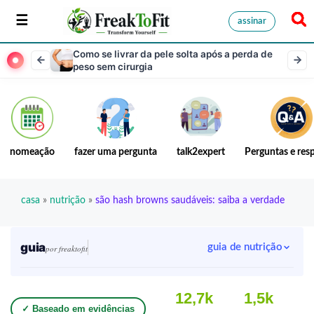
assinar
Como se livrar da pele solta após a perda de
peso sem cirurgia
nomeação
fazer uma pergunta
talk2expert
Perguntas e res
casa
»
nutrição
»
são hash browns saudáveis: saiba a verdade
guia
guia de nutrição
por freaktofit
12,7k
1,5k
✓ Baseado em evidências