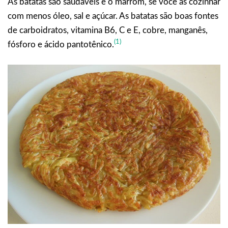
As batatas são saudáveis e o marrom, se você as cozinhar
com menos óleo, sal e açúcar. As batatas são boas fontes
de carboidratos, vitamina B6, C e E, cobre, manganês,
(1)
fósforo e ácido pantotênico.