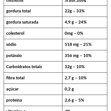
gordura total
22g – 33%
gordura saturada
4,9 g – 24%
colesterol
0mg – 0%
sódio
518 mg – 21%
potássio
356 mg – 10%
Carboidratos totais
32g – 10%
fibra total
2,7 g – 10%
açúcar
0,2 g
proteína
2,6 g – 5%