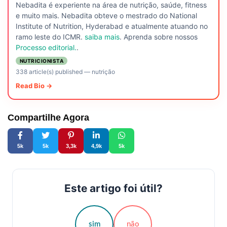
Nebadita é experiente na área de nutrição, saúde, fitness
e muito mais. Nebadita obteve o mestrado do National
Institute of Nutrition, Hyderabad e atualmente atuando no
ramo leste do ICMR.
saiba mais
. Aprenda sobre nossos
Processo editorial.
.
NUTRICIONISTA
338 article(s) published
—
nutrição
Read Bio →
Compartilhe Agora
5k
5k
3,3k
4,9k
5k
Este artigo foi útil?
sim
não