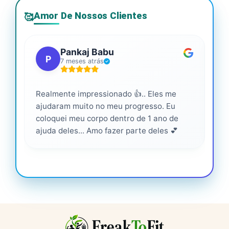
Amor De Nossos Clientes
🥰
Pankaj Babu
P
7 meses atrás
Realmente impressionado 👍.. Eles me
Ser
ajudaram muito no meu progresso. Eu
pro
coloquei meu corpo dentro de 1 ano de
ajuda deles... Amo fazer parte deles 💕