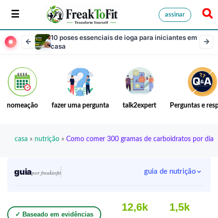
assinar
10 poses essenciais de ioga para iniciantes em
casa
nomeação
fazer uma pergunta
talk2expert
Perguntas e res
casa
»
nutrição
»
Como comer 300 gramas de carboidratos por dia
guia
guia de nutrição
por freaktofit
12,6k
1,5k
✓ Baseado em evidências