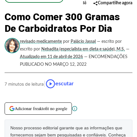
lê
Compartilhe agora
Como Comer 300 Gramas
De Carboidratos Por Dia
revisado medicamente
por
Palácio Jassal
— escrito por
escrito por
Nebadita (especialista em dieta e saúde), M.S.
—
Atualizado em 11 de abril de 2026
— ENCOMENDAÇÕES
PUBLICADO NO MARÇO 12, 2022
|
escutar
7 minutos de leitura
Adicionar freaktofit no google
Nosso processo editorial garante que as informações que
fornecemos sejam bem pesquisadas e confiáveis. Conheça