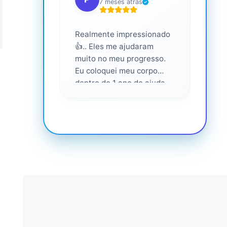
7 meses atrás
Realmente impressionado
Servi
👍.. Eles me ajudaram
altam
muito no meu progresso.
Eu coloquei meu corpo
dentro de 1 ano de ajuda
deles... Amo fazer parte
deles 💕