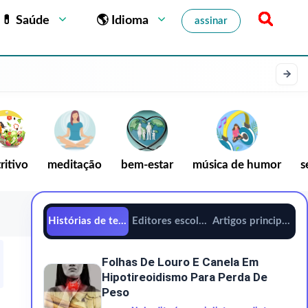
💊 Saúde
🌎 Idioma
assinar
ritivo
meditação
bem-estar
música de humor
s
Histórias de tendências
Editores escolhem
Artigos principais
Folhas De Louro E Canela Em
Hipotireoidismo Para Perda De
Peso