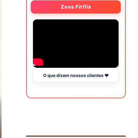
Zona Fitflix
O que dizem nossos clientes ❤️
Hor