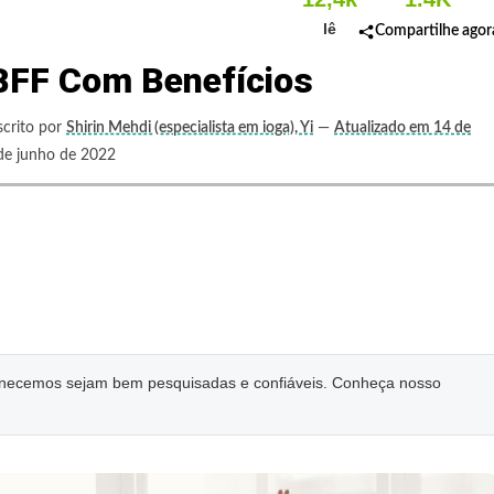
lê
Compartilhe agor
 BFF Com Benefícios
scrito por
Shirin Mehdi (especialista em ioga), Yi
—
Atualizado em 14 de
 junho de 2022
ornecemos sejam bem pesquisadas e confiáveis. Conheça nosso