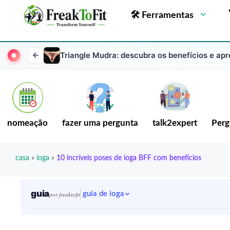
🛠 Ferramentas
Triangle Mudra: descubra os benefícios e apr
nomeação
fazer uma pergunta
talk2expert
Perg
casa
»
ioga
»
10 incríveis poses de ioga BFF com benefícios
guia
guia de ioga
por freaktofit