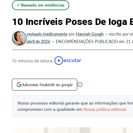
✓ Baseado em evidências
10 Incríveis Poses De Ioga
revisado medicamente
por
Hannah Gough
— escrito por e
abril de 2026
— ENCOMENDAÇÕES PUBLICADO em 21 de
|
escutar
10 minutos de leitura
Adicionar freaktofit no google
Nosso processo editorial garante que as informações que f
compromisso com a qualidade em
Nossa política editorial
.