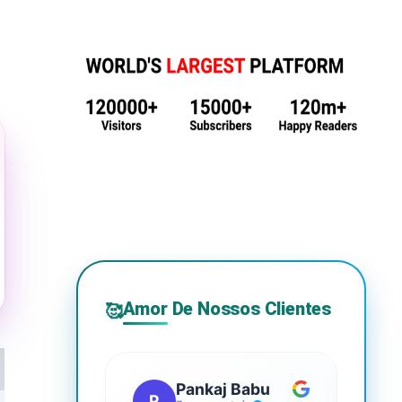
Amor De Nossos Clientes
🥰
Pankaj Babu
P
S