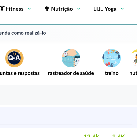
🏋 Fitness
🥦 Nutrição
🧘🏻‍♂️ Yoga
enda como realizá-lo
untas e respostas
rastreador de saúde
treino
nut
12,4k
1.4K