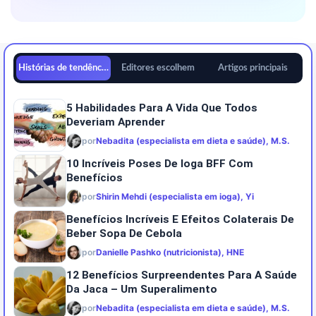
Histórias de tendências
Editores escolhem
Artigos principais
5 Habilidades Para A Vida Que Todos
Deveriam Aprender
por
Nebadita (especialista em dieta e saúde), M.S.
10 Incríveis Poses De Ioga BFF Com
Benefícios
por
Shirin Mehdi (especialista em ioga), Yi
Benefícios Incríveis E Efeitos Colaterais De
Beber Sopa De Cebola
por
Danielle Pashko (nutricionista), HNE
12 Benefícios Surpreendentes Para A Saúde
Da Jaca – Um Superalimento
por
Nebadita (especialista em dieta e saúde), M.S.