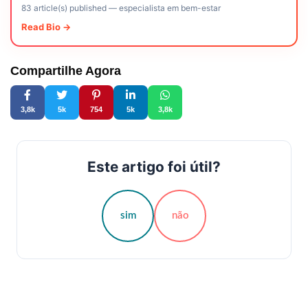
83 article(s) published
—
especialista em bem-estar
Read Bio →
Compartilhe Agora
3,8k
5k
754
5k
3,8k
Este artigo foi útil?
sim
não