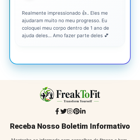
Realmente impressionado 👍.. Eles me
Ser
ajudaram muito no meu progresso. Eu
pro
coloquei meu corpo dentro de 1 ano de
ajuda deles... Amo fazer parte deles 💕
Receba Nosso Boletim Informativo