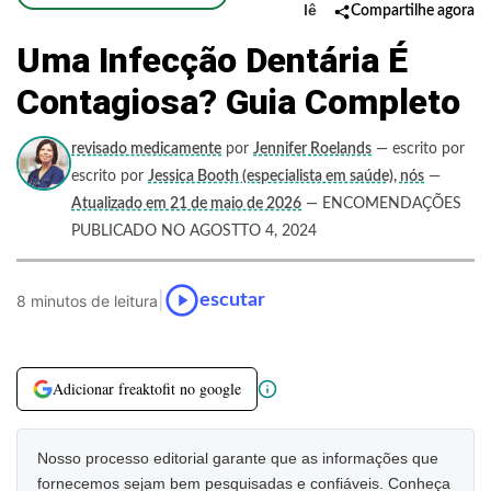
lê
Compartilhe agora
Uma Infecção Dentária É
Contagiosa? Guia Completo
revisado medicamente
por
Jennifer Roelands
— escrito por
escrito por
Jessica Booth (especialista em saúde), nós
—
Atualizado em 21 de maio de 2026
— ENCOMENDAÇÕES
PUBLICADO NO AGOSTTO 4, 2024
|
escutar
8 minutos de leitura
Adicionar freaktofit no google
Nosso processo editorial garante que as informações que
fornecemos sejam bem pesquisadas e confiáveis. Conheça