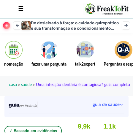
Do desleixado à força: o cuidado quiroprático
e sua transformação de condicionamento
físico
nomeação
fazer uma pergunta
talk2expert
Perguntas e res
casa
»
saúde
»
Uma infecção dentária é contagiosa? guia completo
guia
guia de saúde
por freaktofit
9,9k
1.1k
✓ Baseado em evidências