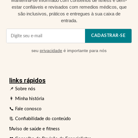
Mantenha-se informado com conselhos de fitness e bem-
estar confiáveis e revisados com remedios médicos, que
são inclusivos, práticos e entregues à sua caixa de
entrada.
CADASTRAR-SE
seu
privacidade
é importante para nós
links rápidos
📌 Sobre nós
👨 Minha história
📞 Fale conosco
📃 Confiabilidade do conteúdo
❗Aviso de saúde e fitness