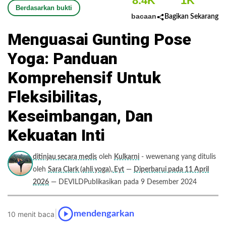
8.4K
1K
Berdasarkan bukti
bacaan
Bagikan Sekarang
Menguasai Gunting Pose
Yoga: Panduan
Komprehensif Untuk
Fleksibilitas,
Keseimbangan, Dan
Kekuatan Inti
ditinjau secara medis
oleh
Kulkarni
- wewenang yang ditulis
oleh
Sara Clark (ahli yoga), Eyt
—
Diperbarui pada 11 April
2026
— DEVILDPublikasikan pada 9 Desember 2024
|
mendengarkan
10 menit baca