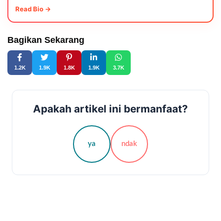
Read Bio →
Bagikan Sekarang
1.2K
1.9K
1.8K
1.9K
3.7K
Apakah artikel ini bermanfaat?
ya
ndak