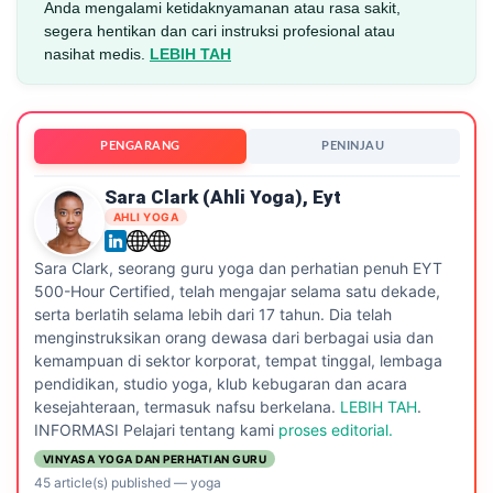
Anda mengalami ketidaknyamanan atau rasa sakit,
segera hentikan dan cari instruksi profesional atau
nasihat medis.
LEBIH TAH
PENGARANG
PENINJAU
Sara Clark (ahli Yoga), Eyt
AHLI YOGA
Sara Clark, seorang guru yoga dan perhatian penuh EYT
500-Hour Certified, telah mengajar selama satu dekade,
serta berlatih selama lebih dari 17 tahun. Dia telah
menginstruksikan orang dewasa dari berbagai usia dan
kemampuan di sektor korporat, tempat tinggal, lembaga
pendidikan, studio yoga, klub kebugaran dan acara
kesejahteraan, termasuk nafsu berkelana.
LEBIH TAH
.
INFORMASI Pelajari tentang kami
proses editorial.
VINYASA YOGA DAN PERHATIAN GURU
45 article(s) published
—
yoga