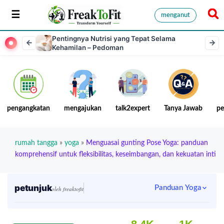
menganut
Pentingnya Nutrisi yang Tepat Selama
Kehamilan – Pedoman
pengangkatan
mengajukan
talk2expert
Tanya Jawab
pe
rumah tangga
»
yoga
»
Menguasai gunting Pose Yoga: panduan
komprehensif untuk fleksibilitas, keseimbangan, dan kekuatan inti
petunjuk
Panduan Yoga
oleh freaktofit