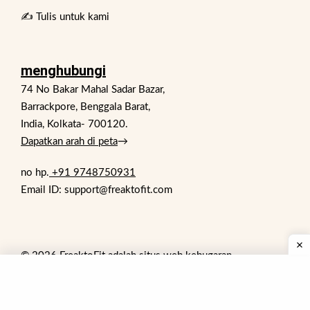
✍️ Tulis untuk kami
menghubungi
74 No Bakar Mahal Sadar Bazar,
Barrackpore, Benggala Barat,
India, Kolkata- 700120.
Dapatkan arah di peta
→
no hp.
+91 9748750931
Email ID: support@freaktofit.com
© 2026 FreaktoFit adalah situs web kebugaran.
Semua hak dilindungi undang-undang. Situs web kami
menyediakan konten untuk tujuan informasi saja. Freaktofit
bukan pengganti saran medis profesional, pengobatan atau