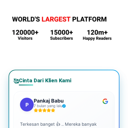
Cinta Dari Klien Kami
🥰
Pankaj Babu
P
7 bulan yang lalu
Terkesan banget 👍 .. Mereka banyak
Lay