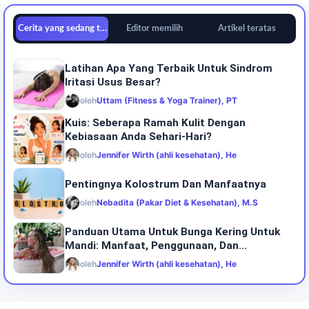
Cerita yang sedang tren
Editor memilih
Artikel teratas
Latihan Apa Yang Terbaik Untuk Sindrom
Iritasi Usus Besar?
oleh
Uttam (Fitness & Yoga Trainer), PT
Kuis:‍‌‍‍‌ Seberapa Ramah Kulit Dengan
Kebiasaan Anda Sehari-Hari?
oleh
Jennifer Wirth (ahli kesehatan), He
Pentingnya Kolostrum Dan Manfaatnya
oleh
Nebadita (Pakar Diet & Kesehatan), M.S
Panduan Utama Untuk Bunga Kering Untuk
Mandi: Manfaat, Penggunaan, Dan...
oleh
Jennifer Wirth (ahli kesehatan), He