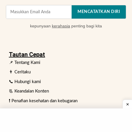
MENCATATKAN DIRI
kepunyaan
kerahasia
penting bagi kita
Tautan Cepat
📌 Tentang Kami
👨 Ceritaku
📞 Hubungi kami
📃 Keandalan Konten
❗ Penafian kesehatan dan kebugaran
👥 Papan ulasan ahli
Kebijakan periklanan
✍️ Tulis untuk kami