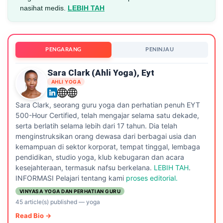
nasihat medis.
LEBIH TAH
PENGARANG
PENINJAU
Sara Clark (ahli Yoga), Eyt
AHLI YOGA
Sara Clark, seorang guru yoga dan perhatian penuh EYT
500-Hour Certified, telah mengajar selama satu dekade,
serta berlatih selama lebih dari 17 tahun. Dia telah
menginstruksikan orang dewasa dari berbagai usia dan
kemampuan di sektor korporat, tempat tinggal, lembaga
pendidikan, studio yoga, klub kebugaran dan acara
kesejahteraan, termasuk nafsu berkelana.
LEBIH TAH
.
INFORMASI Pelajari tentang kami
proses editorial.
VINYASA YOGA DAN PERHATIAN GURU
45 article(s) published
—
yoga
Read Bio →