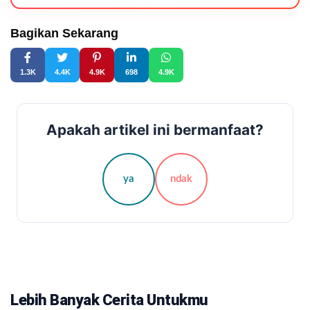
Bagikan Sekarang
1.3K
4.4K
4.9K
698
4.9K
Apakah artikel ini bermanfaat?
ya
ndak
Lebih Banyak Cerita Untukmu