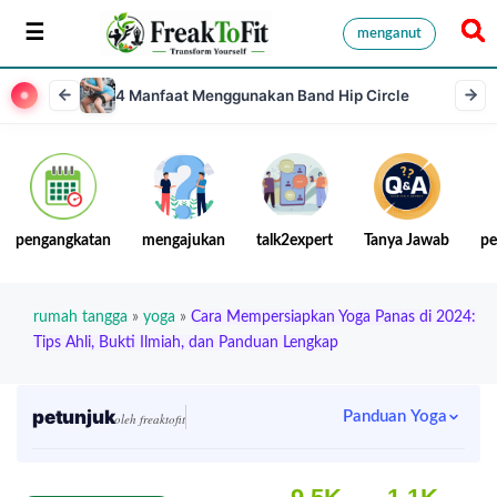
menganut
4 Manfaat Menggunakan Band Hip Circle
pengangkatan
mengajukan
talk2expert
Tanya Jawab
pe
rumah tangga
»
yoga
»
Cara Mempersiapkan Yoga Panas di 2024:
Tips Ahli, Bukti Ilmiah, dan Panduan Lengkap
petunjuk
Panduan Yoga
oleh freaktofit