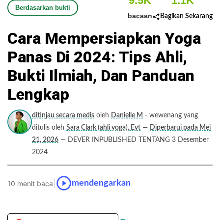
9.5K
1.1K
Berdasarkan bukti
bacaan
Bagikan Sekarang
Cara Mempersiapkan Yoga
Panas Di 2024: Tips Ahli,
Bukti Ilmiah, Dan Panduan
Lengkap
ditinjau secara medis
oleh
Danielle M
- wewenang yang
ditulis oleh
Sara Clark (ahli yoga), Eyt
—
Diperbarui pada Mei
21, 2026
— DEVER INPUBLISHED TENTANG 3 Desember
2024
|
mendengarkan
10 menit baca