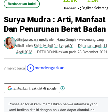
12.8K
1.5K
Berdasarkan bukti
bacaan
Bagikan Sekarang
Surya Mudra : Arti, Manfaat
Dan Penurunan Berat Badan
ditinjau secara medis
oleh
Hana Gough
- wewenang yang
ditulis oleh
Shirin Mehdi (ahli yoga), Yi
—
Diperbarui pada 11
April 2026
— DEFILDPublikasikan pada 28 Desember 2021
|
mendengarkan
7 menit baca
Tambahkan freaktofit di google
Proses editorial kami memastikan bahwa informasi yang
kami berikan diteliti dengan baik dan dapat diandalkan.