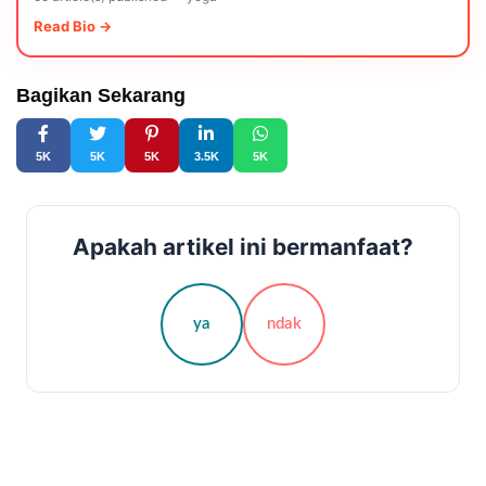
Read Bio →
Bagikan Sekarang
5K
5K
5K
3.5K
5K
Apakah artikel ini bermanfaat?
ya
ndak