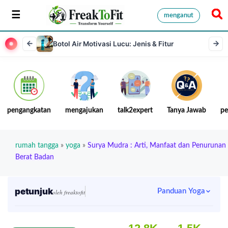
menganut
Botol Air Motivasi Lucu: Jenis & Fitur
pengangkatan
mengajukan
talk2expert
Tanya Jawab
pe
rumah tangga
»
yoga
»
Surya Mudra : Arti, Manfaat dan Penurunan
Berat Badan
petunjuk
Panduan Yoga
oleh freaktofit