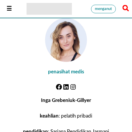
menganut
penasihat medis
Inga Grebeniuk-Gillyer
keahlian
: pelatih pribadi
pendidikan
: Sarjana Pendidikan Jasmani