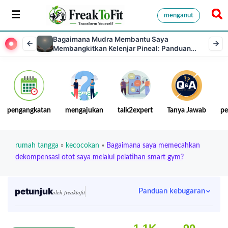
menganut
Bagaimana Mudra Membantu Saya
Membangkitkan Kelenjar Pineal: Panduan
Praktis untuk Kesadaran Batin
pengangkatan
mengajukan
talk2expert
Tanya Jawab
pe
rumah tangga
»
kecocokan
»
Bagaimana saya memecahkan
dekompensasi otot saya melalui pelatihan smart gym?
petunjuk
Panduan kebugaran
oleh freaktofit