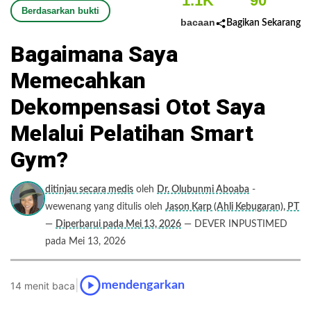
1.1K
90
Berdasarkan bukti
bacaan
Bagikan Sekarang
Bagaimana Saya
Memecahkan
Dekompensasi Otot Saya
Melalui Pelatihan Smart
Gym?
ditinjau secara medis
oleh
Dr. Olubunmi Aboaba
-
wewenang yang ditulis oleh
Jason Karp (Ahli Kebugaran), PT
—
Diperbarui pada Mei 13, 2026
— DEVER INPUSTIMED
pada Mei 13, 2026
|
mendengarkan
14 menit baca