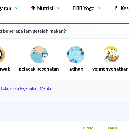
garan
🥦 Nutrisi
🧘🏻‍♂️ Yoga
💊 Ke
g beberapa jam setelah makan?
Jawab
pelacak kesehatan
latihan
yg menyehatkan
Fokus dan Kejernihan Mental
7.2K
969