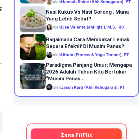
oleh
Hannah Shine (Ahli Kebugaran), PT
g
Nasi Kukus Vs Nasi Goreng : Mana
Yang Lebih Sehat?
oleh
Lisa Valente (ahli gizi), M.S., RD
Bagaimana Cara Membakar Lemak
Secara Efektif Di Musim Panas?
oleh
Uttam (Fitness & Yoga Trainer), PT
Paradigma Panjang Umur: Mengapa
2026 Adalah Tahun Kita Bertukar
“Musim Panas...
oleh
Jason Karp (Ahli Kebugaran), PT
Zona FitFlix