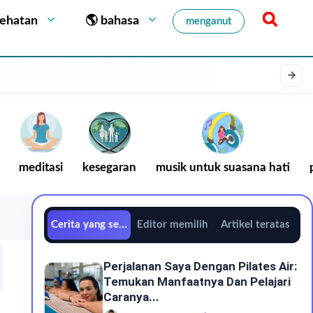
sehatan
🌎 bahasa
menganut
meditasi
kesegaran
musik untuk suasana hati
Cerita yang sedang tren
Editor memilih
Artikel teratas
Perjalanan Saya Dengan Pilates Air:
Temukan Manfaatnya Dan Pelajari
Caranya...