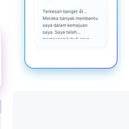
Terkesan banget 👍 ..
Layan
Mereka banyak membantu
yang 
saya dalam kemajuan
saya. Saya telah
memasang tubuh saya
dalam waktu 1 tahun
setelah bantuan mereka ...
Senang menjadi bagian
dari mereka 💕