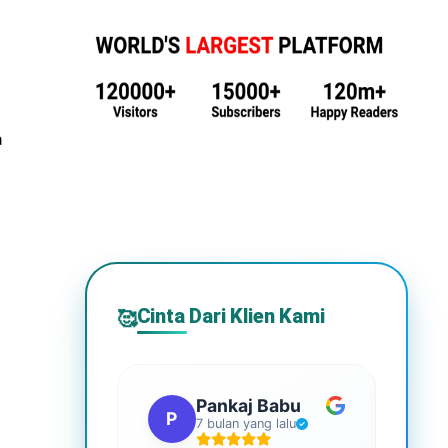
a
Cinta Dari Klien Kami
🥰
Pankaj Babu
P
S
7 bulan yang lalu