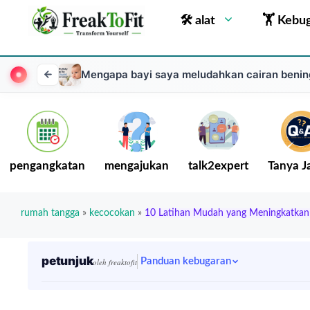
🛠 alat
🏋 Kebu
Mengapa bayi saya meludahkan cairan benin
pengangkatan
mengajukan
talk2expert
Tanya 
rumah tangga
»
kecocokan
»
10 Latihan Mudah yang Meningkatkan 
petunjuk
Panduan kebugaran
oleh freaktofit