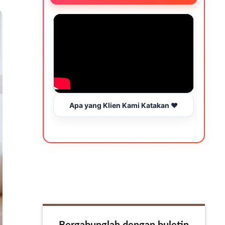
Apa yang Klien Kami Katakan ❤️
Wakt