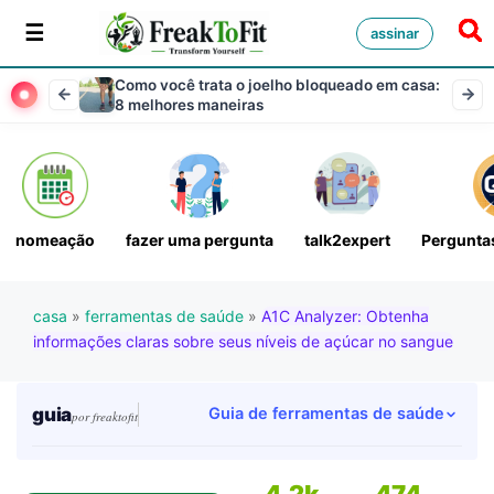
assinar
Como você trata o joelho bloqueado em casa:
8 melhores maneiras
nomeação
fazer uma pergunta
talk2expert
Perguntas
casa
»
ferramentas de saúde
»
A1C Analyzer: Obtenha
informações claras sobre seus níveis de açúcar no sangue
guia
Guia de ferramentas de saúde
por freaktofit