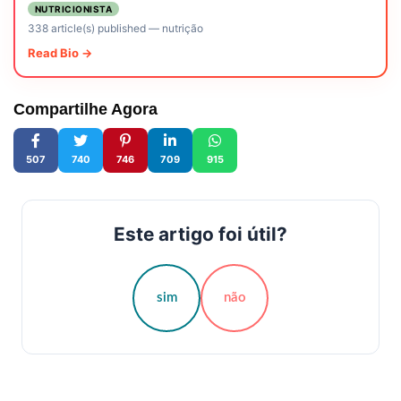
NUTRICIONISTA
338 article(s) published
—
nutrição
Read Bio →
Compartilhe Agora
507
740
746
709
915
Este artigo foi útil?
sim
não