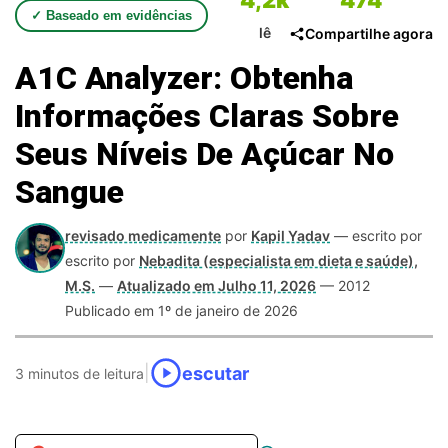
4,2k
474
✓ Baseado em evidências
lê
Compartilhe agora
A1C Analyzer: Obtenha
Informações Claras Sobre
Seus Níveis De Açúcar No
Sangue
revisado medicamente
por
Kapil Yadav
— escrito por
escrito por
Nebadita (especialista em dieta e saúde),
M.S.
—
Atualizado em Julho 11, 2026
— 2012
Publicado em 1º de janeiro de 2026
escutar
|
3 minutos de leitura