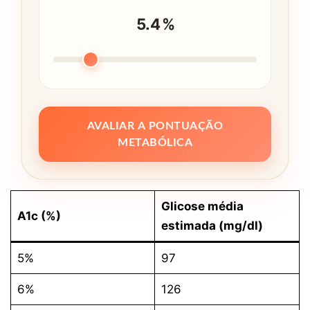
5.4
%
AVALIAR A PONTUAÇÃO
METABÓLICA
Glicose média
A1c (%)
estimada (mg/dl)
5%
97
6%
126