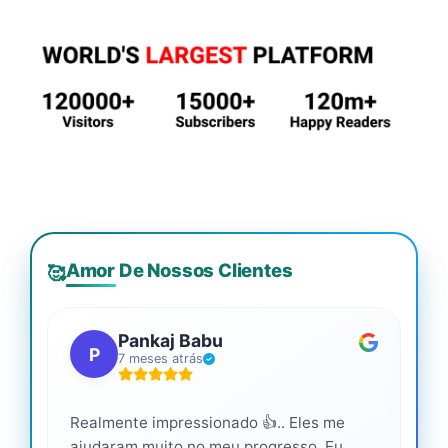
Amor De Nossos Clientes
🥰
Pankaj Babu
P
7 meses atrás
Realmente impressionado 👍.. Eles me
Ser
ajudaram muito no meu progresso. Eu
pro