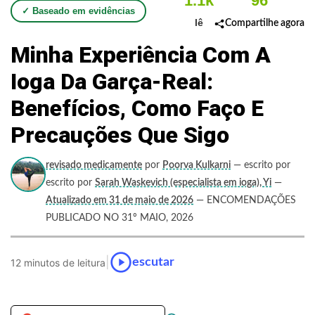
1.1k
96
✓ Baseado em evidências
lê
Compartilhe agora
Minha Experiência Com A
Ioga Da Garça-Real:
Benefícios, Como Faço E
Precauções Que Sigo
revisado medicamente
por
Poorva Kulkarni
— escrito por
escrito por
Sarah Waskevich (especialista em ioga), Yi
—
Atualizado em 31 de maio de 2026
— ENCOMENDAÇÕES
PUBLICADO NO 31º MAIO, 2026
|
escutar
12 minutos de leitura