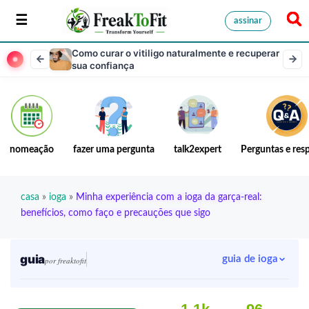
assinar
Como curar o vitiligo naturalmente e recuperar
sua confiança
nomeação
fazer uma pergunta
talk2expert
Perguntas e res
casa
»
ioga
»
Minha experiência com a ioga da garça-real:
benefícios, como faço e precauções que sigo
guia
guia de ioga
por freaktofit