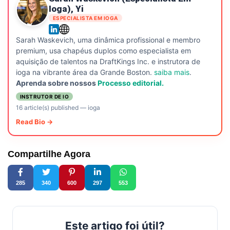
Ioga), Yi
ESPECIALISTA EM IOGA
Sarah Waskevich, uma dinâmica profissional e membro
premium, usa chapéus duplos como especialista em
aquisição de talentos na DraftKings Inc. e instrutora de
ioga na vibrante área da Grande Boston.
saiba mais
.
Aprenda sobre nossos
Processo editorial.
INSTRUTOR DE IO
16 article(s) published
—
ioga
Read Bio →
Compartilhe Agora
285
340
600
297
553
Este artigo foi útil?