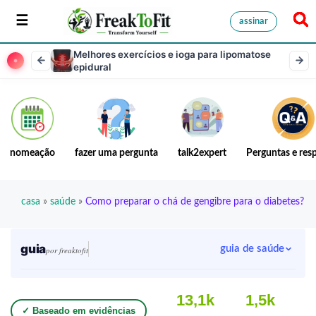
assinar
Melhores exercícios e ioga para lipomatose
epidural
nomeação
fazer uma pergunta
talk2expert
Perguntas e res
casa
»
saúde
»
Como preparar o chá de gengibre para o diabetes?
guia
guia de saúde
por freaktofit
13,1k
1,5k
✓ Baseado em evidências