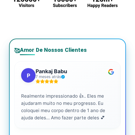
Amor De Nossos Clientes
🥰
Pankaj Babu
P
7 meses atrás
Realmente impressionado 👍.. Eles me
Ser
ajudaram muito no meu progresso. Eu
pro
coloquei meu corpo dentro de 1 ano de
ajuda deles... Amo fazer parte deles 💕