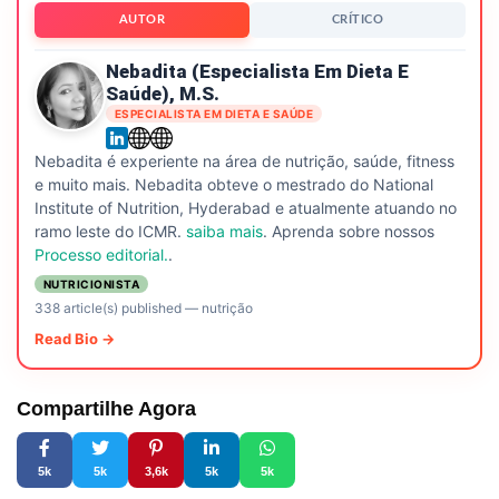
AUTOR
CRÍTICO
Nebadita (especialista Em Dieta E
Saúde), M.S.
ESPECIALISTA EM DIETA E SAÚDE
Nebadita é experiente na área de nutrição, saúde, fitness
e muito mais. Nebadita obteve o mestrado do National
Institute of Nutrition, Hyderabad e atualmente atuando no
ramo leste do ICMR.
saiba mais
. Aprenda sobre nossos
Processo editorial.
.
NUTRICIONISTA
338 article(s) published
—
nutrição
Read Bio →
Compartilhe Agora
5k
5k
3,6k
5k
5k