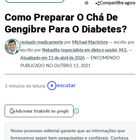
lê
Compartilhe agora
Como Preparar O Chá De
Gengibre Para O Diabetes?
revisado medicamente
por
Michael MacIntyre
— escrito por
escrito por
Nebadita (especialista em dieta e saúde), M.S.
—
Atualizado em 11 de abril de 2026
— ENCOMENDO
PUBLICADO NO OUTBRO 13, 2021
|
escutar
3 minutos de leitura
Adicionar freaktofit no google
Nosso processo editorial garante que as informações que
fornecemos sejam bem pesquisadas e confiáveis. Conheça