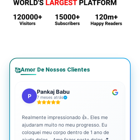
Amor De Nossos Clientes
🥰
Pankaj Babu
P
7 meses atrás
Realmente impressionado 👍.. Eles me
Ser
ajudaram muito no meu progresso. Eu
pro
coloquei meu corpo dentro de 1 ano de
ajuda deles... Amo fazer parte deles 💕