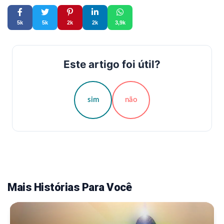
5k
5k
2k
2k
3,9k
Este artigo foi útil?
sim
não
Mais Histórias Para Você