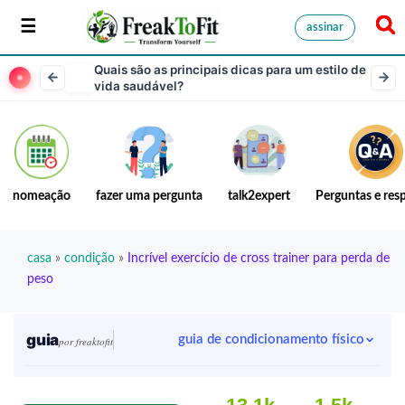
assinar
Quais são as principais dicas para um estilo de
vida saudável?
nomeação
fazer uma pergunta
talk2expert
Perguntas e res
casa
»
condição
»
Incrível exercício de cross trainer para perda de
peso
guia
guia de condicionamento físico
por freaktofit