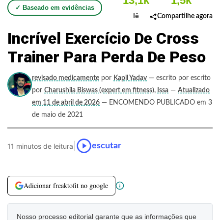
13,1k
1,5k
✓ Baseado em evidências
lê
Compartilhe agora
Incrível Exercício De Cross
Trainer Para Perda De Peso
revisado medicamente
por
Kapil Yadav
— escrito por escrito
por
Charushila Biswas (expert em fitness), Issa
—
Atualizado
em 11 de abril de 2026
— ENCOMENDO PUBLICADO em 3
de maio de 2021
|
escutar
11 minutos de leitura
Adicionar freaktofit no google
Nosso processo editorial garante que as informações que