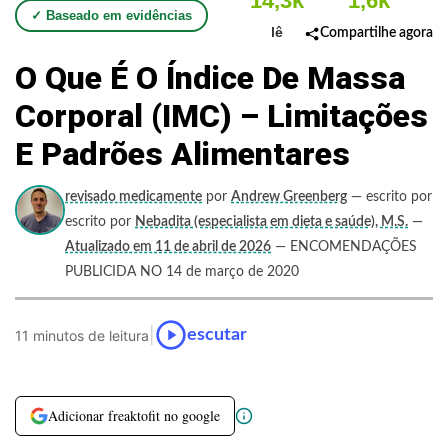
14,3k
1,6k
✓ Baseado em evidências
lê
Compartilhe agora
O Que É O Índice De Massa
Corporal (IMC) – Limitações
E Padrões Alimentares
revisado medicamente
por
Andrew Greenberg
— escrito por
escrito por
Nebadita (especialista em dieta e saúde), M.S.
—
Atualizado em 11 de abril de 2026
— ENCOMENDAÇÕES
PUBLICIDA NO 14 de março de 2020
|
escutar
11 minutos de leitura
Adicionar freaktofit no google