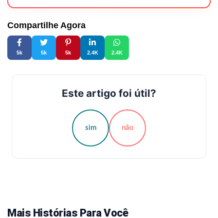
Compartilhe Agora
5k
5k
5k
2.4K
2.4K
Este artigo foi útil?
sim
não
Mais Histórias Para Você