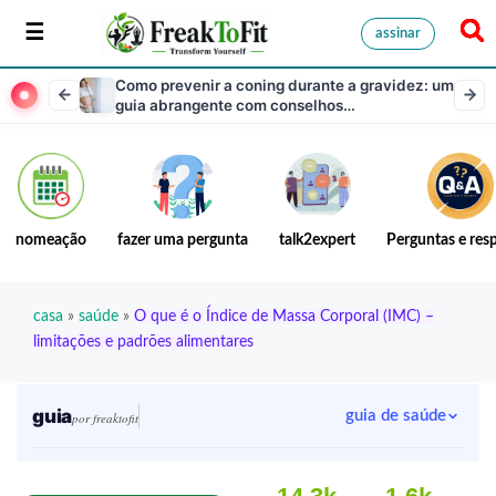
assinar
Como prevenir a coning durante a gravidez: um
guia abrangente com conselhos
especializados
nomeação
fazer uma pergunta
talk2expert
Perguntas e res
casa
»
saúde
»
O que é o Índice de Massa Corporal (IMC) –
limitações e padrões alimentares
guia
guia de saúde
por freaktofit