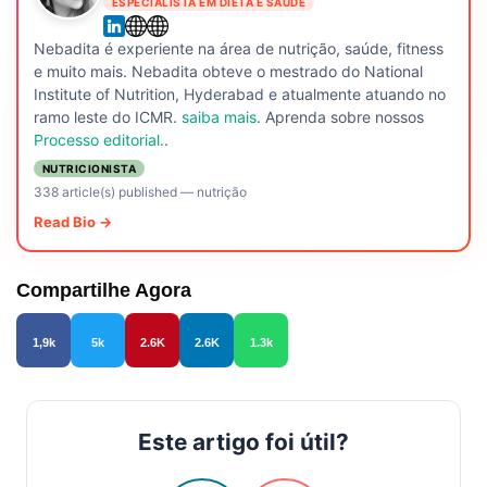
ESPECIALISTA EM DIETA E SAÚDE
Nebadita é experiente na área de nutrição, saúde, fitness
e muito mais. Nebadita obteve o mestrado do National
Institute of Nutrition, Hyderabad e atualmente atuando no
ramo leste do ICMR.
saiba mais
. Aprenda sobre nossos
Processo editorial.
.
NUTRICIONISTA
338 article(s) published
—
nutrição
Read Bio →
Compartilhe Agora
1,9k
5k
2.6K
2.6K
1.3k
Este artigo foi útil?