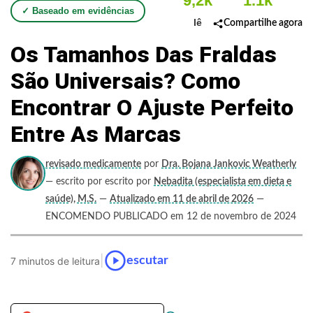
9,2k
1.1k
✓ Baseado em evidências
lê
Compartilhe agora
Os Tamanhos Das Fraldas
São Universais? Como
Encontrar O Ajuste Perfeito
Entre As Marcas
revisado medicamente
por
Dra. Bojana Jankovic Weatherly
— escrito por escrito por
Nebadita (especialista em dieta e
saúde), M.S.
—
Atualizado em 11 de abril de 2026
—
ENCOMENDO PUBLICADO em 12 de novembro de 2024
|
escutar
7 minutos de leitura