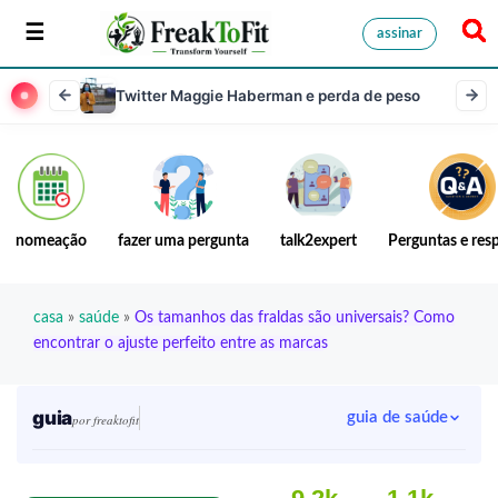
assinar
Twitter Maggie Haberman e perda de peso
nomeação
fazer uma pergunta
talk2expert
Perguntas e res
casa
»
saúde
»
Os tamanhos das fraldas são universais? Como
encontrar o ajuste perfeito entre as marcas
guia
guia de saúde
por freaktofit