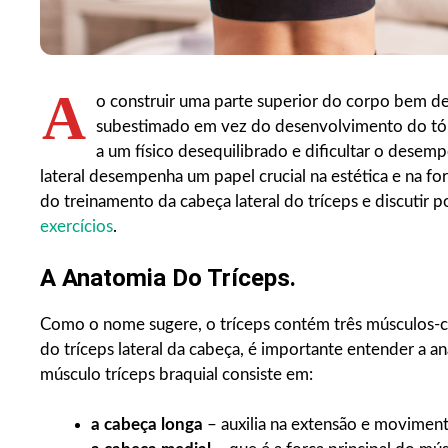
A
o construir uma parte superior do corpo bem de
subestimado em vez do desenvolvimento do tórax
a um físico desequilibrado e dificultar o desem
lateral desempenha um papel crucial na estética e na forç
do treinamento da cabeça lateral do tríceps e discutir
exercícios
.
A Anatomia Do Tríceps.
Como o nome sugere, o tríceps contém três músculos-ch
do tríceps lateral da cabeça, é importante entender a
músculo tríceps braquial consiste em:
a cabeça longa
– auxilia na extensão e movimen