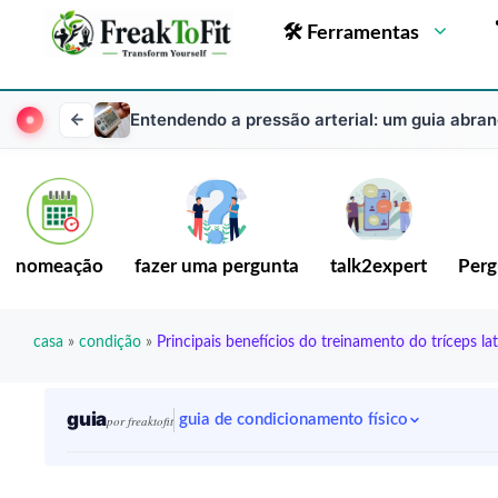
🛠 Ferramentas
Entendendo a pressão arterial: um guia abra
nomeação
fazer uma pergunta
talk2expert
Perg
casa
»
condição
»
Principais benefícios do treinamento do tríceps la
guia
guia de condicionamento físico
por freaktofit