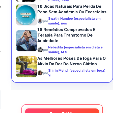
fitness), Issa
10 Dicas Naturais Para Perda De
a
Peso Sem Academia Ou Exercícios
Swathi Handoo (especialista em
por
saúde), nós
18 Remédios Comprovados E
Terapia Para Transtorno De
Ansiedade
Nebadita (especialista em dieta e
por
saúde), M.S.
As Melhores Poses De Ioga Para O
Alívio Da Dor Do Nervo Ciático
Shirin Mehdi (especialista em ioga),
por
Yi