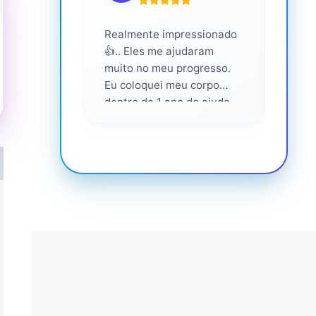
Realmente impressionado
Servi
👍.. Eles me ajudaram
altam
muito no meu progresso.
Eu coloquei meu corpo
dentro de 1 ano de ajuda
deles... Amo fazer parte
deles 💕