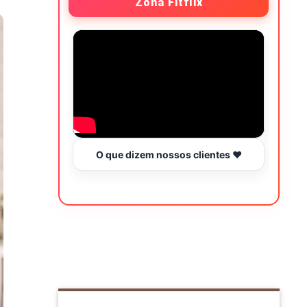
Zona Fitflix
O que dizem nossos clientes ❤️
Hor