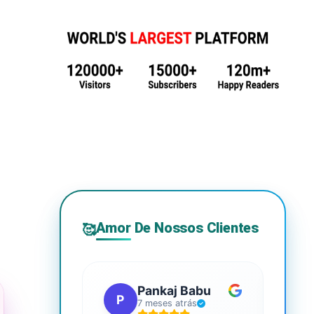
Amor De Nossos Clientes
🥰
Pankaj Babu
P
S
7 meses atrás