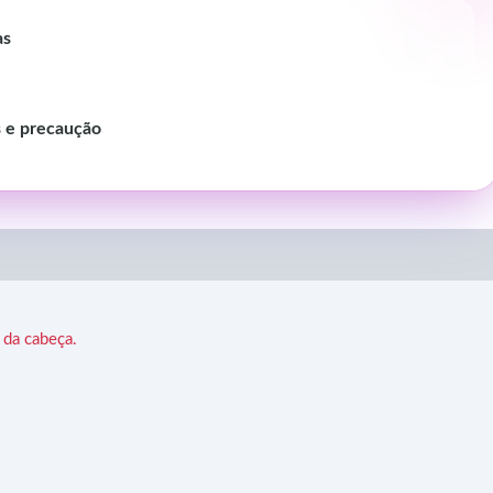
as
s e precaução
 da cabeça.