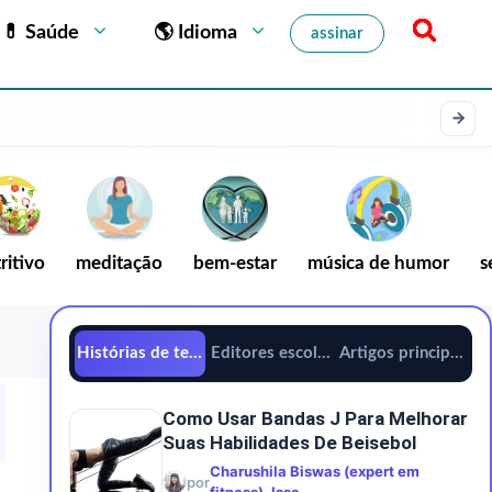
💊 Saúde
🌎 Idioma
assinar
ritivo
meditação
bem-estar
música de humor
s
Histórias de tendências
Editores escolhem
Artigos principais
Como Usar Bandas J Para Melhorar
Suas Habilidades De Beisebol
Charushila Biswas (expert em
por