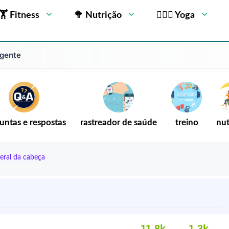
🏋 Fitness
🥦 Nutrição
🧘🏻‍♂️ Yoga
ngente
untas e respostas
rastreador de saúde
treino
nut
teral da cabeça
11,8k
1.3k