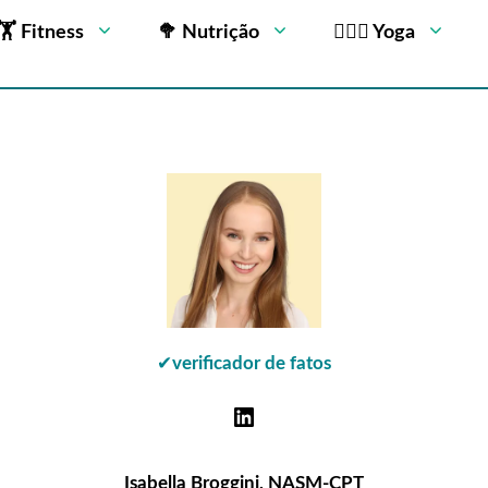
🏋 Fitness
🥦 Nutrição
🧘🏻‍♂️ Yoga
✔
verificador de fatos
Isabella Broggini, NASM-CPT