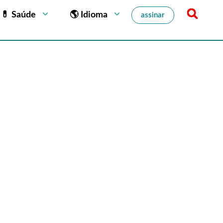
💊 Saúde
🌎 Idioma
assinar