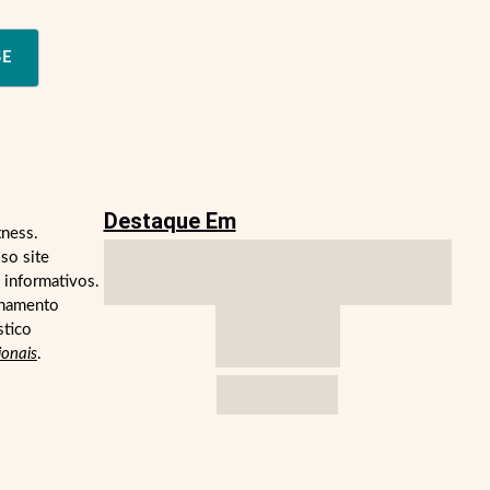
SE
Destaque Em
tness.
so site
 informativos.
lhamento
stico
ionais
.