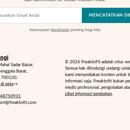
MENCATATKAN DI
kepunyaan
kerahasia
penting bagi kita
ngi
© 2026 FreaktoFit adalah situs w
ahal Sadar Bazar,
Semua hak dilindungi undang-unda
enggala Barat,
kami menyediakan konten untuk t
- 700120.
informasi saja. Freaktofit bukan p
di peta
→
medis profesional, pengobatan ata
Lihat informasi tambahan
.
748750931
port@freaktofit.com