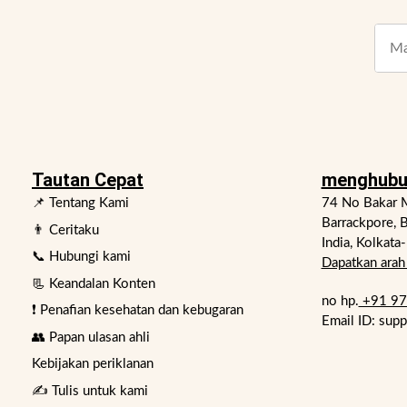
Tautan Cepat
menghubu
📌 Tentang Kami
74 No Bakar M
Barrackpore, B
👨 Ceritaku
India, Kolkata
📞 Hubungi kami
Dapatkan arah 
📃 Keandalan Konten
no hp.
+91 9
❗ Penafian kesehatan dan kebugaran
Email ID: sup
👥 Papan ulasan ahli
Kebijakan periklanan
✍️ Tulis untuk kami