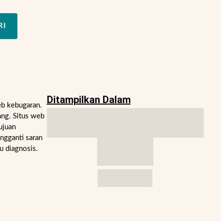
RI
Ditampilkan Dalam
eb kebugaran.
ng. Situs web
ujuan
engganti saran
u diagnosis.