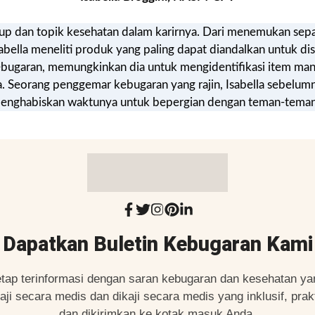
dup dan topik kesehatan dalam karirnya. Dari menemukan sepat
abella meneliti produk yang paling dapat diandalkan untuk dis
ebugaran, memungkinkan dia untuk mengidentifikasi item m
Seorang penggemar kebugaran yang rajin, Isabella sebelumnya
a menghabiskan waktunya untuk bepergian dengan teman-teman
Dapatkan Buletin Kebugaran Kami
etap terinformasi dengan saran kebugaran dan kesehatan ya
kaji secara medis dan dikaji secara medis yang inklusif, prakt
dan dikirimkan ke kotak masuk Anda.