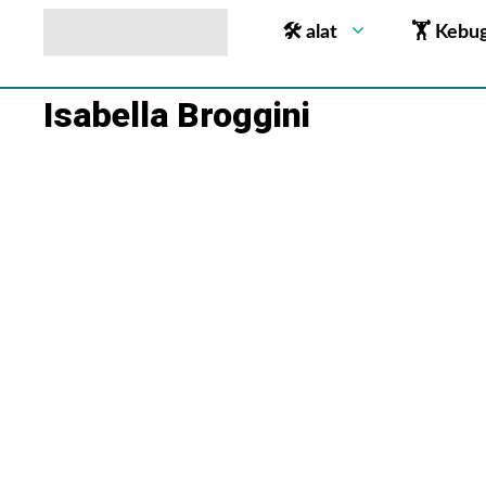
🛠 alat
🏋 Kebu
Isabella Broggini