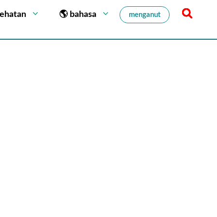
sehatan
🌎 bahasa
menganut