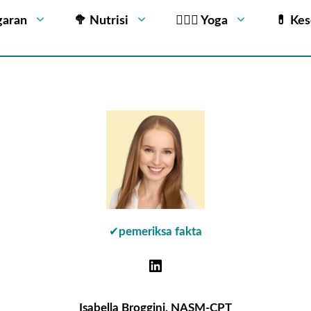
garan
🥦 Nutrisi
🧘🏻‍♂️ Yoga
💊 Ke
✔
pemeriksa fakta
Isabella Broggini, NASM-CPT