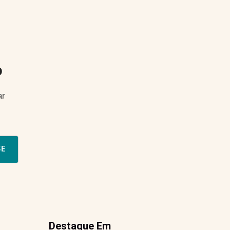
o
ar
SE
Destaque Em