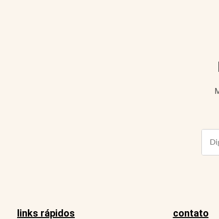
M
links rápidos
contato