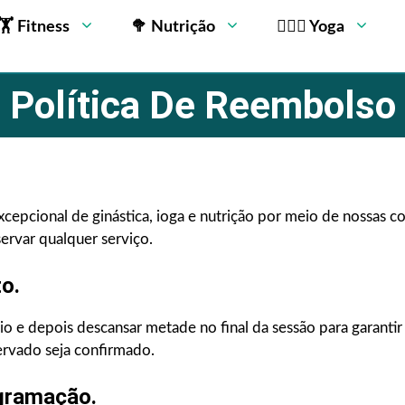
🏋 Fitness
🥦 Nutrição
🧘🏻‍♂️ Yoga
Política De Reembolso
epcional de ginástica, ioga e nutrição por meio de nossas cons
servar qualquer serviço.
o.
io e depois descansar metade no final da sessão para garantir
ervado seja confirmado.
ogramação.