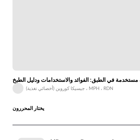
جيسيكا كوروين (أخصائي تغذية) ، MPH ، RDN
يختار المحررون