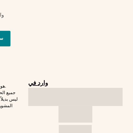
وا
س
وارد في
© 2026 Freaktofit هو موقع لياقة بدنية.
جميع الح
المشورة