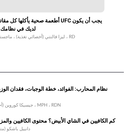
لديك في نظامك ا
ليزا فالنتي (أخصائي تغذية) ، ماجستير ، RD
نظام المحارب: الفوائد، خطة الوجبات، فقدان الوزن،
جيسيكا كوروين (أخصائي تغذية) ، MPH ، RDN
كم الكافيين في الشاي الأبيض؟ محتوى الكافيين والمزاي
دانييل باشكو (م