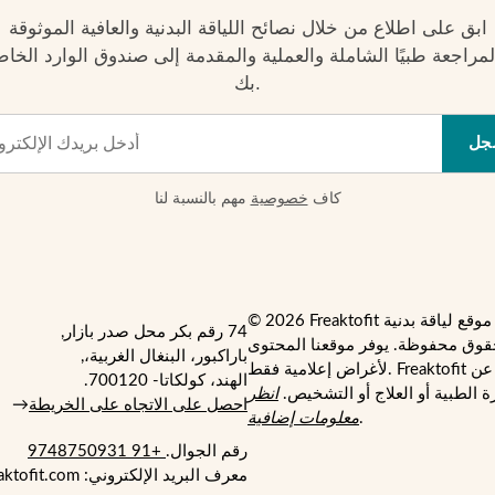
ابق على اطلاع من خلال نصائح اللياقة البدنية والعافية الموثوقة
لمراجعة طبيًا الشاملة والعملية والمقدمة إلى صندوق الوارد الخا
بك.
جل
كاف
خصوصية
مهم بالنسبة لنا
74 رقم بكر محل صدر بازار,
قوق محفوظة. يوفر موقعنا المحتوى
باراكبور، البنغال الغربية،,
لأغراض إعلامية فقط. Freaktofit ليس بديلاً عن
الهند، كولكاتا- 700120.
 الطبية أو العلاج أو التشخيص.
انظر
احصل على الاتجاه على الخريطة
→
.
معلومات إضافية
رقم الجوال.
+91 9748750931
معرف البريد الإلكتروني: support@freaktofit.com