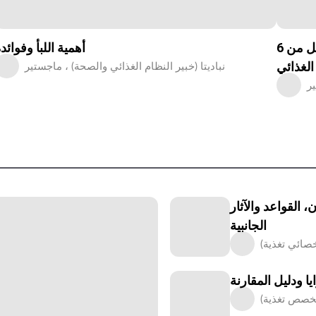
6 أطعمة صحية يأكلها كل مقاتل من UFC يجب أن يكون
أهمية اللبأ وفوائد
لغذائي
نباديتا (خبير النظام الغذائي والصحة) ، ماجستير
 القواعد والآثار
الجانبية
ا ودليل المقارنة
تخصص تغذية)