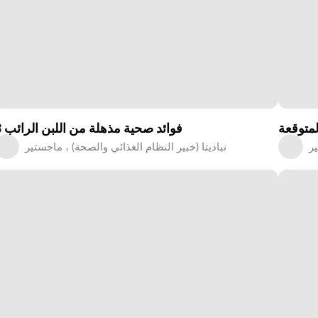
المتوقعة
8 فوائد صحية مذهلة من اللبن الرائب
ير
نباديتا (خبير النظام الغذائي والصحة) ، ماجستير