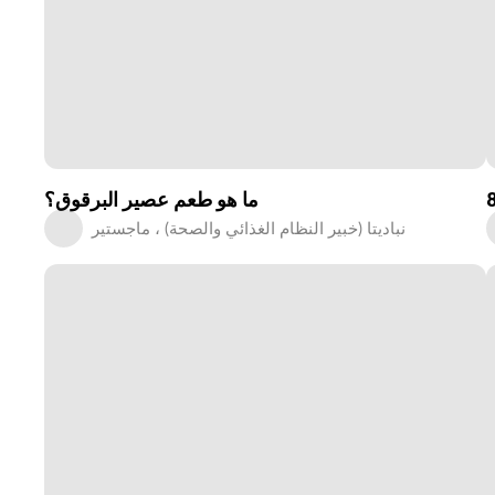
ما هو طعم عصير البرقوق؟
نباديتا (خبير النظام الغذائي والصحة) ، ماجستير