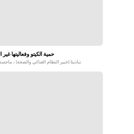
حمية الكيتو وفعاليتها غير 
نباديتا (خبير النظام الغذائي والصحة) ، ماجست