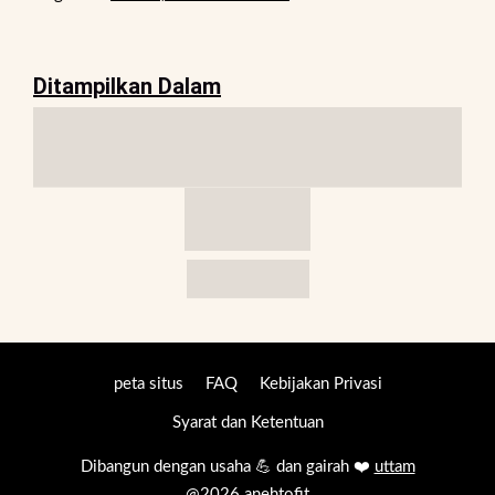
Ditampilkan Dalam
peta situs
FAQ
Kebijakan Privasi
Syarat dan Ketentuan
Dibangun dengan usaha 💪 dan gairah ❤️
uttam
@2026 anehtofit