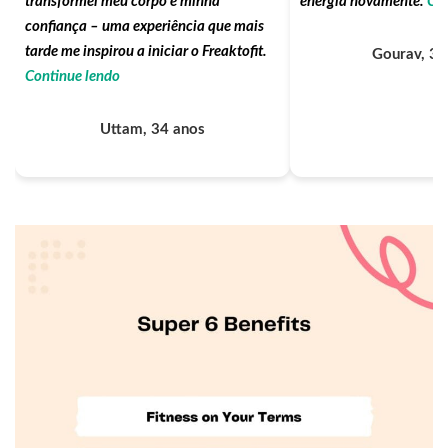
transformei meu corpo e minha
energia novamente.
Con
confiança – uma experiência que mais
tarde me inspirou a iniciar o Freaktofit.
Gourav, 30
Continue lendo
Uttam, 34 anos