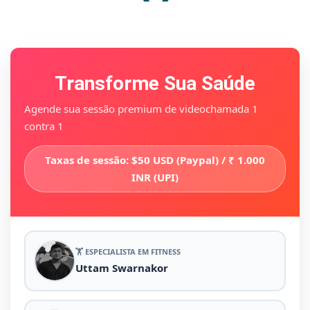
Transforme Sua Saúde
Agende sua sessão premium de videochamada 1
contra 1
Taxas de sessão: $50 USD (Paypal) / ₹ 1.000
INR (UPI)
🏋️ ESPECIALISTA EM FITNESS
Uttam Swarnakor