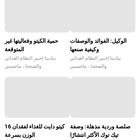
الوكيل: الفوائد والوصفات
حمية الكيتو وفعاليتها غير
وكيفية صنعها
المتوقعة
نباديتا (خبير النظام الغذائي
نباديتا (خبير النظام الغذائي
والصحة) ، ماجستير
والصحة) ، ماجستير
صلصة وردية مذهلة: وصفة
16 كيتو دايت للغذاء لفقدان
تيك توك الأكثر انتشارًا
الوزن بسرعة