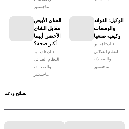
ماجستير
الوكيل: الفوائد
الشاي الأبيض
والوصفات
مقابل الشاي
وكيفية صنعها
الأخضر: أيهما
أكثر صحة؟
نباديتا (خبير
النظام الغذائي
نباديتا (خبير
والصحة) ،
النظام الغذائي
ماجستير
والصحة) ،
ماجستير
نصائح ودعم