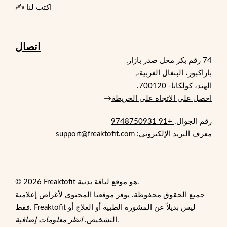
✍️ اكتب لنا
اتصال
74 رقم بكر محل صدر بازار,
باراكبور، البنغال الغربية،,
الهند، كولكاتا- 700120.
احصل على الاتجاه على الخريطة
→
رقم الجوال.
+91 9748750931
معرف البريد الإلكتروني: support@freaktofit.com
© 2026 Freaktofit هو موقع لياقة بدنية.
جميع الحقوق محفوظة. يوفر موقعنا المحتوى لأغراض إعلامية
فقط. Freaktofit ليس بديلاً عن المشورة الطبية أو العلاج أو
.
التشخيص.
انظر معلومات إضافية