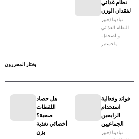
نظام غذائي
لفقدان الوزن
نباديتا (خبير
النظام الغذائي
والصحة) ،
ماجستير
يختار المحررون
فوائد وفعالية
هل حصاد
استخدام
اللقطات
الرابحين
صحية؟
الجماعيين
أخصائي تغذية
يزن
نباديتا (خبير