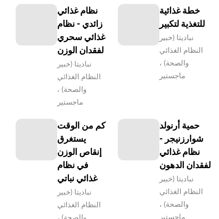
خطة غذائية
نظام غذائي
للتغذية لتكبير
زائدي - نظام
غذائي سحري
نباديتا (خبير
لفقدان الوزن
النظام الغذائي
والصحة) ،
نباديتا (خبير
ماجستير
النظام الغذائي
والصحة) ،
ماجستير
حمية أرنولد
كم من الوقت
شوارزنيجر -
يستغرق
نظام غذائي
إنقاص الوزن
لفقدان الدهون
في نظام
غذائي نباتي
نباديتا (خبير
النظام الغذائي
نباديتا (خبير
والصحة) ،
النظام الغذائي
ماجستير
والصحة) ،