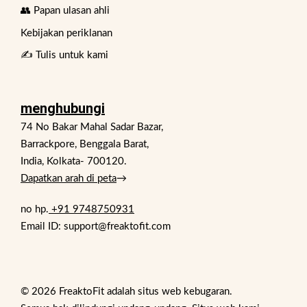
👥 Papan ulasan ahli
Kebijakan periklanan
✍️ Tulis untuk kami
menghubungi
74 No Bakar Mahal Sadar Bazar,
Barrackpore, Benggala Barat,
India, Kolkata- 700120.
Dapatkan arah di peta
→
no hp.
+91 9748750931
Email ID: support@freaktofit.com
© 2026 FreaktoFit adalah situs web kebugaran.