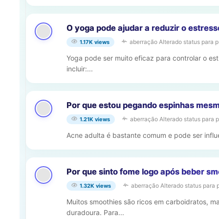
O yoga pode ajudar a reduzir o estres
aberração
Alterado status para p
1.17K views
Yoga pode ser muito eficaz para controlar o e
incluir:...
Por que estou pegando espinhas mesm
aberração
Alterado status para 
1.21K views
Acne adulta é bastante comum e pode ser influe
Por que sinto fome logo após beber sm
aberração
Alterado status para 
1.32K views
Muitos smoothies são ricos em carboidratos, ma
duradoura. Para...