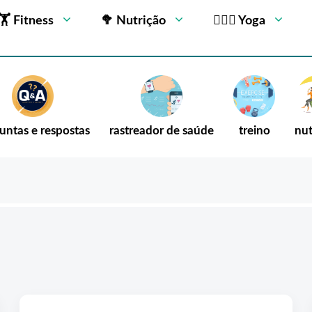
🏋 Fitness
🥦 Nutrição
🧘🏻‍♂️ Yoga
untas e respostas
rastreador de saúde
treino
nut