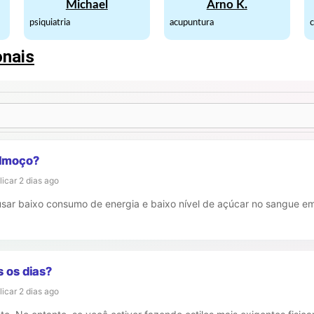
Michael
Arno K.
psiquiatria
acupuntura
c
onais
almoço?
licar
2 dias ago
usar baixo consumo de energia e baixo nível de açúcar no sangue 
s os dias?
licar
2 dias ago