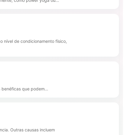
camente, como power yoga ou...
 nível de condicionamento físico,
as benéficas que podem...
ncia. Outras causas incluem