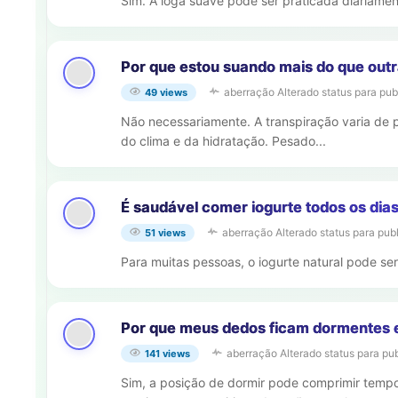
Sim. A ioga suave pode ser praticada diariamen
Por que estou suando mais do que outr
aberração
Alterado status para pub
49 views
Não necessariamente. A transpiração varia de 
do clima e da hidratação. Pesado...
É saudável comer iogurte todos os dia
aberração
Alterado status para pub
51 views
Para muitas pessoas, o iogurte natural pode ser 
Por que meus dedos ficam dormentes
aberração
Alterado status para pu
141 views
Sim, a posição de dormir pode comprimir tempo