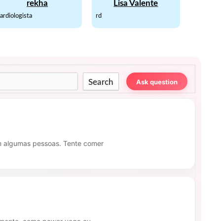
rekha
Lisa Valente
ardiologista
rd
Search
Ask question
em algumas pessoas. Tente comer