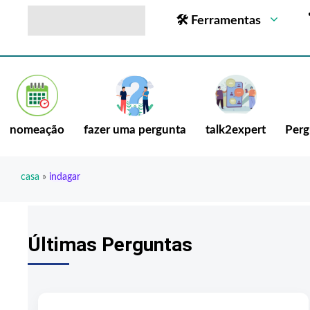
🛠 Ferramentas
nomeação
fazer uma pergunta
talk2expert
Perg
casa
»
indagar
Últimas Perguntas