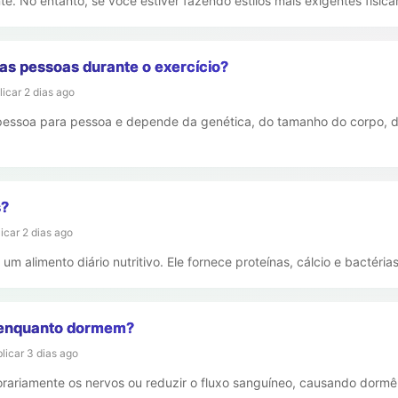
te. No entanto, se você estiver fazendo estilos mais exigentes fisi
as pessoas durante o exercício?
licar
2 dias ago
pessoa para pessoa e depende da genética, do tamanho do corpo, do
s?
licar
2 dias ago
um alimento diário nutritivo. Ele fornece proteínas, cálcio e bactéri
 enquanto dormem?
blicar
3 dias ago
rariamente os nervos ou reduzir o fluxo sanguíneo, causando dormê