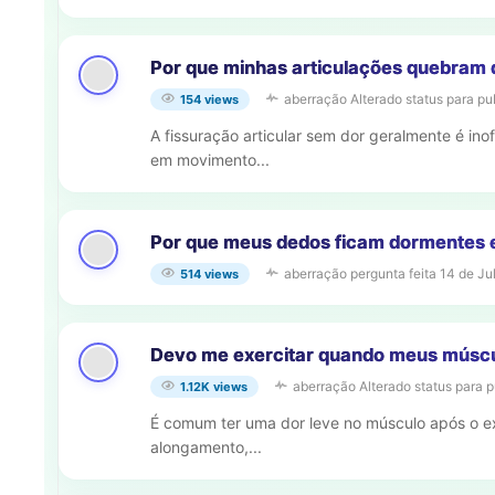
Por que minhas articulações quebram 
aberração
Alterado status para pu
154 views
A fissuração articular sem dor geralmente é in
em movimento...
Por que meus dedos ficam dormentes
aberração
pergunta feita
14 de Ju
514 views
Devo me exercitar quando meus múscu
aberração
Alterado status para p
1.12K views
É comum ter uma dor leve no músculo após o exe
alongamento,...