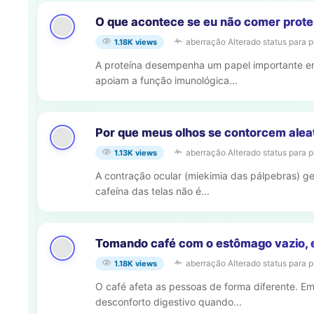
O que acontece se eu não comer proteí
aberração
Alterado status para p
1.18K views
A proteína desempenha um papel importante em
apoiam a função imunológica...
Por que meus olhos se contorcem alea
aberração
Alterado status para p
1.13K views
A contração ocular (miekimia das pálpebras) ge
cafeína das telas não é...
Tomando café com o estômago vazio, 
aberração
Alterado status para p
1.18K views
O café afeta as pessoas de forma diferente. Em
desconforto digestivo quando...