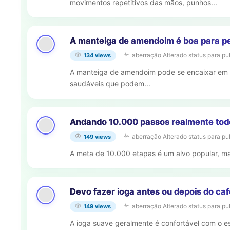
movimentos repetitivos das mãos, punhos...
A manteiga de amendoim é boa para p
aberração
Alterado status para pu
134 views
A manteiga de amendoim pode se encaixar em 
saudáveis que podem...
Andando 10.000 passos realmente todo
aberração
Alterado status para pu
149 views
A meta de 10.000 etapas é um alvo popular, mas
Devo fazer ioga antes ou depois do ca
aberração
Alterado status para pu
149 views
A ioga suave geralmente é confortável com o e