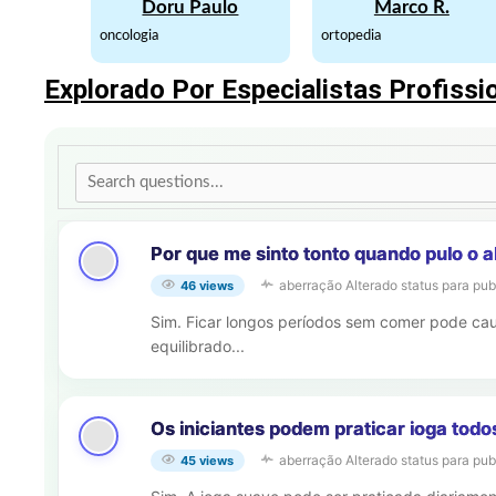
Doru Paulo
Marco R.
oncologia
ortopedia
Explorado Por Especialistas Profissi
Por que me sinto tonto quando pulo o 
aberração
Alterado status para pub
46 views
Sim. Ficar longos períodos sem comer pode ca
equilibrado...
Os iniciantes podem praticar ioga todo
aberração
Alterado status para pub
45 views