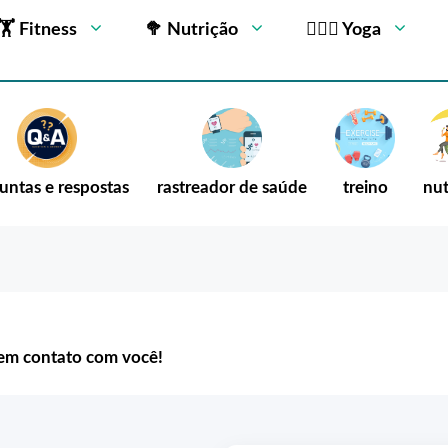
🏋 Fitness
🥦 Nutrição
🧘🏻‍♂️ Yoga
untas e respostas
rastreador de saúde
treino
nut
á em contato com você!