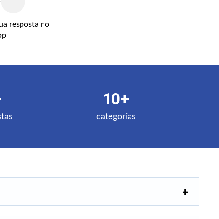
ua resposta no
pp
+
10+
stas
categorias