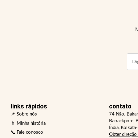
M
links rápidos
contato
📌 Sobre nós
74 Não. Bakar
Barrackpore, B
👨 Minha história
Índia, Kolkata
📞 Fale conosco
Obter direção