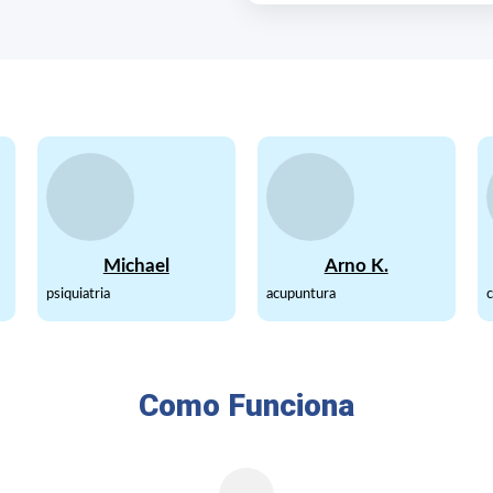
Michael
Arno K.
psiquiatria
acupuntura
c
Como Funciona