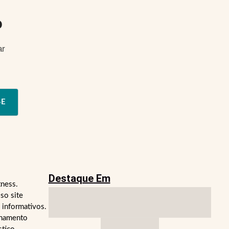
o
ar
SE
Destaque Em
tness.
so site
 informativos.
lhamento