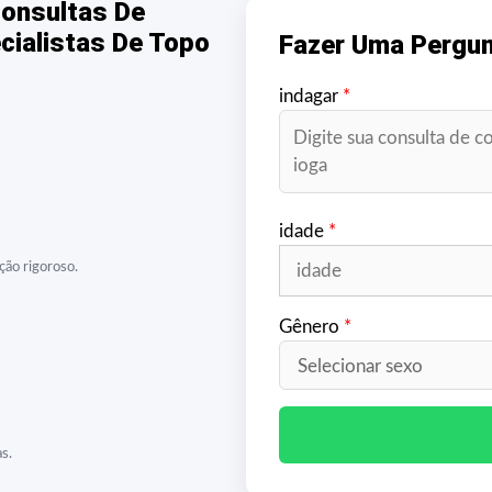
onsultas De
cialistas De Topo
Fazer Uma Pergun
indagar
*
idade
*
ção rigoroso.
Gênero
*
s.