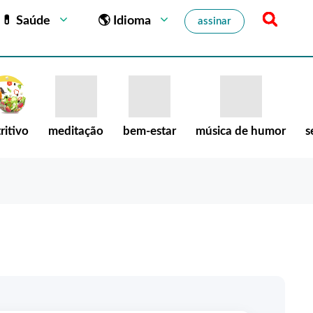
💊 Saúde
🌎 Idioma
assinar
ritivo
meditação
bem-estar
música de humor
s