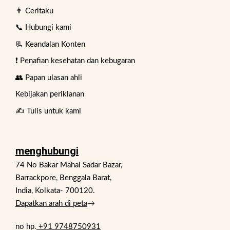
👨 Ceritaku
📞 Hubungi kami
📃 Keandalan Konten
❗ Penafian kesehatan dan kebugaran
👥 Papan ulasan ahli
Kebijakan periklanan
✍️ Tulis untuk kami
menghubungi
74 No Bakar Mahal Sadar Bazar,
Barrackpore, Benggala Barat,
India, Kolkata- 700120.
Dapatkan arah di peta
→
no hp.
+91 9748750931