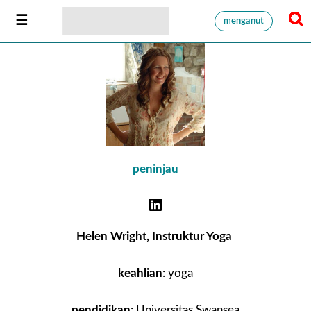
menganut
peninjau
Helen Wright, Instruktur Yoga
keahlian
: yoga
pendidikan
: Universitas Swansea