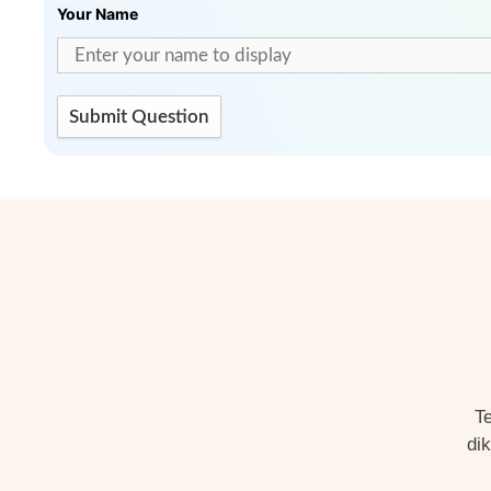
Your Name
Submit Question
T
di