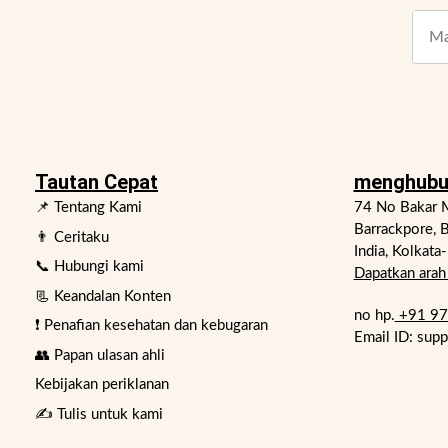
Tautan Cepat
menghubu
📌 Tentang Kami
74 No Bakar M
Barrackpore, B
👨 Ceritaku
India, Kolkata
📞 Hubungi kami
Dapatkan arah 
📃 Keandalan Konten
no hp.
+91 9
❗ Penafian kesehatan dan kebugaran
Email ID: sup
👥 Papan ulasan ahli
Kebijakan periklanan
✍️ Tulis untuk kami