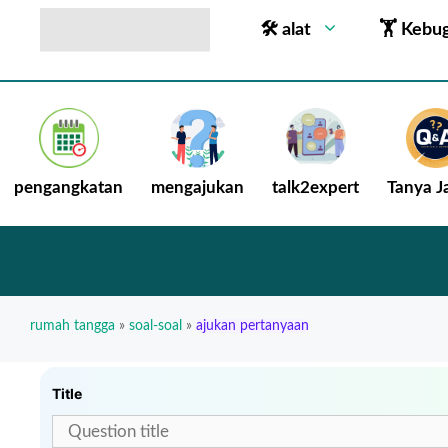
🛠 alat
🏋 Kebu
pengangkatan
mengajukan
talk2expert
Tanya 
rumah tangga
»
soal-soal
»
ajukan pertanyaan
Title