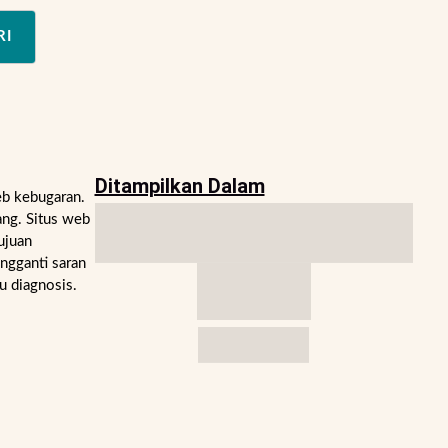
RI
Ditampilkan Dalam
eb kebugaran.
ng. Situs web
ujuan
engganti saran
u diagnosis.