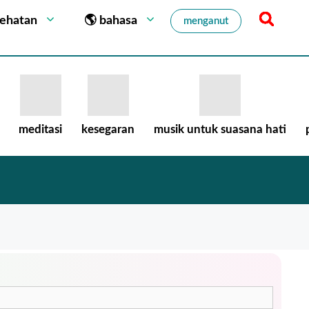
sehatan
🌎 bahasa
menganut
meditasi
kesegaran
musik untuk suasana hati