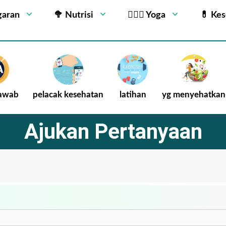
garan
🥦 Nutrisi
🧘🏻‍♂️ Yoga
💊 Ke
Jawab
pelacak kesehatan
latihan
yg menyehatkan
Ajukan Pertanyaan