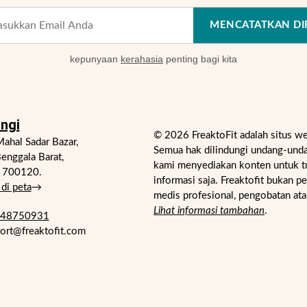
MENCATATKAN DI
kepunyaan
kerahasia
penting bagi kita
ngi
© 2026 FreaktoFit adalah situs w
ahal Sadar Bazar,
Semua hak dilindungi undang-unda
enggala Barat,
kami menyediakan konten untuk t
- 700120.
informasi saja. Freaktofit bukan p
di peta
→
medis profesional, pengobatan ata
Lihat informasi tambahan
.
748750931
port@freaktofit.com