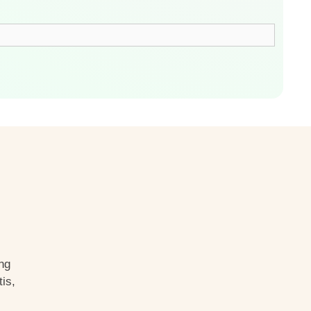
ng
is,